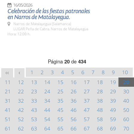
16/05/2026
Celebración de las fiestas patronales
en Narros de Matalayegua.
Narros de Matalayegua (Salamanca)
LUGAR Peña de Cabra. Narros de Matalayegua
Hora: 12:00 h.
Página
20
de
434
1
2
3
4
5
6
7
8
9
10
<<
<
11
12
13
14
15
16
17
18
19
20
21
22
23
24
25
26
27
28
29
30
31
32
33
34
35
36
37
38
39
40
41
42
43
44
45
46
47
48
49
50
51
52
53
54
55
56
57
58
59
60
61
62
63
64
65
66
67
68
69
70