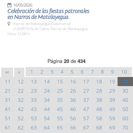
16/05/2026
Celebración de las fiestas patronales
en Narros de Matalayegua.
Narros de Matalayegua (Salamanca)
LUGAR Peña de Cabra. Narros de Matalayegua
Hora: 12:00 h.
Página
20
de
434
1
2
3
4
5
6
7
8
9
10
<<
<
11
12
13
14
15
16
17
18
19
20
21
22
23
24
25
26
27
28
29
30
31
32
33
34
35
36
37
38
39
40
41
42
43
44
45
46
47
48
49
50
51
52
53
54
55
56
57
58
59
60
61
62
63
64
65
66
67
68
69
70