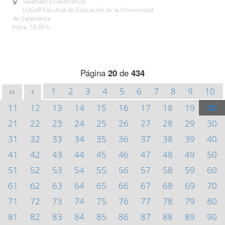
Salamanca (Salamanca)
LUGAR Facultad de Educación de la Universidad
de Salamanca
Hora: 16:30 h.
Página
20
de
434
1
2
3
4
5
6
7
8
9
10
<<
<
11
12
13
14
15
16
17
18
19
20
21
22
23
24
25
26
27
28
29
30
31
32
33
34
35
36
37
38
39
40
41
42
43
44
45
46
47
48
49
50
51
52
53
54
55
56
57
58
59
60
61
62
63
64
65
66
67
68
69
70
71
72
73
74
75
76
77
78
79
80
81
82
83
84
85
86
87
88
89
90