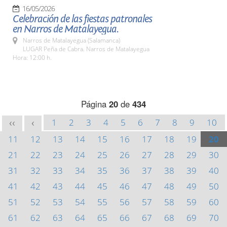
16/05/2026
Celebración de las fiestas patronales
en Narros de Matalayegua.
Narros de Matalayegua (Salamanca)
LUGAR Peña de Cabra. Narros de Matalayegua
Hora: 12:00 h.
Página
20
de
434
1
2
3
4
5
6
7
8
9
10
<<
<
11
12
13
14
15
16
17
18
19
20
21
22
23
24
25
26
27
28
29
30
31
32
33
34
35
36
37
38
39
40
41
42
43
44
45
46
47
48
49
50
51
52
53
54
55
56
57
58
59
60
61
62
63
64
65
66
67
68
69
70