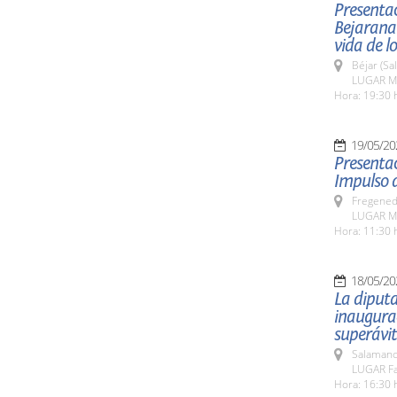
Presentac
Bejarana
vida de l
Béjar (Sa
LUGAR Mu
Hora: 19:30 
19/05/20
Presentac
Impulso d
Fregeneda
LUGAR Mu
Hora: 11:30 
18/05/20
La diputa
inaugurac
superávit
Salamanc
LUGAR Fa
Hora: 16:30 