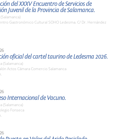
ión del XXXV Encuentro de Servicios de
ón Juvenil de la Provincia de Salamanca.
(Salamanca)
ntro Gastronómico Cultural SOHO Ledesma. C/ Dr. Hernández
26
ión oficial del cartel taurino de Ledesma 2026.
a (Salamanca)
lón Actos Cámara Comercio Salamanca
h.
26
eso Internacional de Vacuno.
a (Salamanca)
legio Fonseca
h.
26