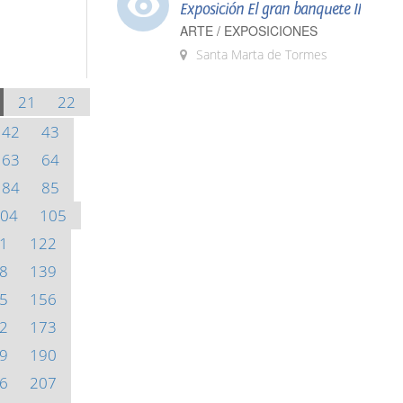
Exposición El gran banquete II
ARTE / EXPOSICIONES
Santa Marta de Tormes
21
22
42
43
63
64
84
85
04
105
1
122
8
139
5
156
2
173
9
190
6
207