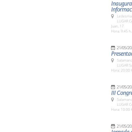
Inaugurac
Informaci
Ledesma 
LUGAR Ce
Juan, 17
Hora: 9:45 h.
21/05/20
Presentac
Salamanc
LUGAR Sa
Hora: 20:00 
21/05/20
III Congr
Salamanc
LUGAR Co
Hora: 10:00 
21/05/20