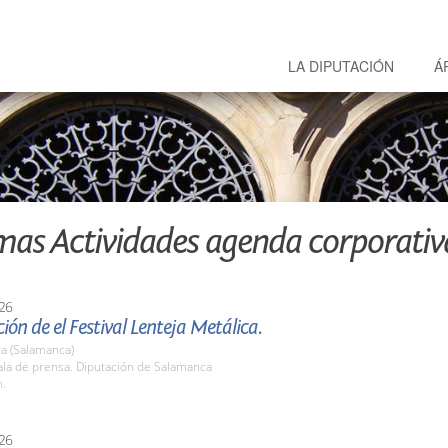
LA DIPUTACIÓN
Á
mas Actividades agenda corporativ
26
ión de el Festival Lenteja Metálica.
a (Salamanca)
la de prensa. Diputación de Salamanca
h.
26