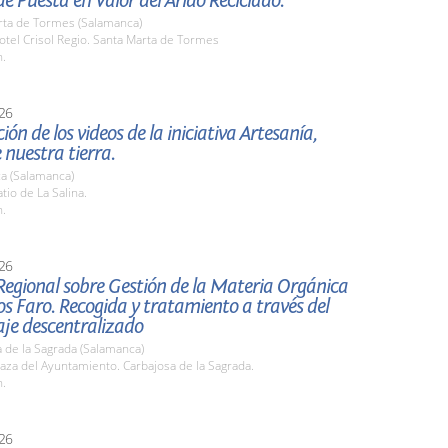
e Puesta en Valor del Árido Reciclado.
rta de Tormes (Salamanca)
tel Crisol Regio. Santa Marta de Tormes
h.
26
ión de los videos de la iniciativa Artesanía,
 nuestra tierra.
a (Salamanca)
io de La Salina.
h.
26
Regional sobre Gestión de la Materia Orgánica
s Faro. Recogida y tratamiento a través del
je descentralizado
 de la Sagrada (Salamanca)
za del Ayuntamiento. Carbajosa de la Sagrada.
h.
26