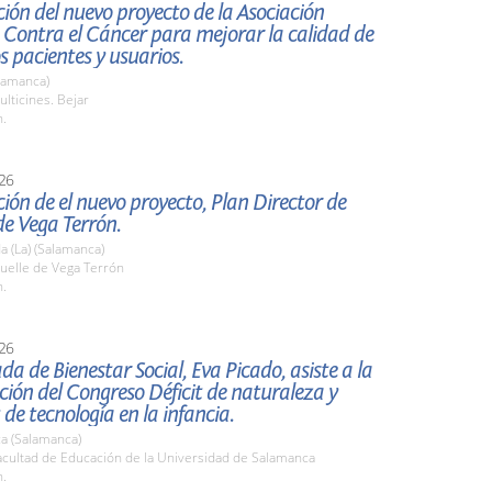
ión del nuevo proyecto de la Asociación
 Contra el Cáncer para mejorar la calidad de
os pacientes y usuarios.
lamanca)
lticines. Bejar
h.
26
ión de el nuevo proyecto, Plan Director de
e Vega Terrón.
 (La) (Salamanca)
elle de Vega Terrón
h.
26
da de Bienestar Social, Eva Picado, asiste a la
ión del Congreso Déficit de naturaleza y
 de tecnología en la infancia.
a (Salamanca)
cultad de Educación de la Universidad de Salamanca
h.