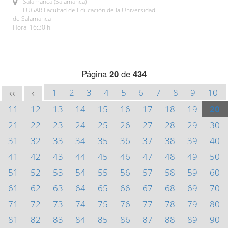
Salamanca (Salamanca)
LUGAR Facultad de Educación de la Universidad
de Salamanca
Hora: 16:30 h.
Página
20
de
434
1
2
3
4
5
6
7
8
9
10
<<
<
11
12
13
14
15
16
17
18
19
20
21
22
23
24
25
26
27
28
29
30
31
32
33
34
35
36
37
38
39
40
41
42
43
44
45
46
47
48
49
50
51
52
53
54
55
56
57
58
59
60
61
62
63
64
65
66
67
68
69
70
71
72
73
74
75
76
77
78
79
80
81
82
83
84
85
86
87
88
89
90