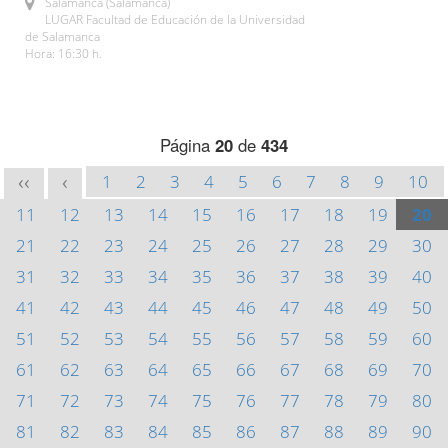
Salamanca (Salamanca)
LUGAR Facultad de Educación de la Universidad
de Salamanca
Hora: 16:30 h.
Página
20
de
434
1
2
3
4
5
6
7
8
9
10
<<
<
11
12
13
14
15
16
17
18
19
20
21
22
23
24
25
26
27
28
29
30
31
32
33
34
35
36
37
38
39
40
41
42
43
44
45
46
47
48
49
50
51
52
53
54
55
56
57
58
59
60
61
62
63
64
65
66
67
68
69
70
71
72
73
74
75
76
77
78
79
80
81
82
83
84
85
86
87
88
89
90