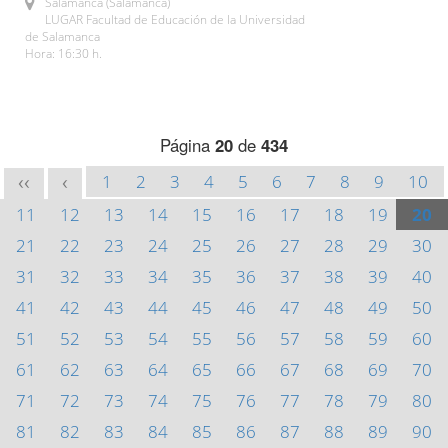
Salamanca (Salamanca)
LUGAR Facultad de Educación de la Universidad
de Salamanca
Hora: 16:30 h.
Página
20
de
434
1
2
3
4
5
6
7
8
9
10
<<
<
11
12
13
14
15
16
17
18
19
20
21
22
23
24
25
26
27
28
29
30
31
32
33
34
35
36
37
38
39
40
41
42
43
44
45
46
47
48
49
50
51
52
53
54
55
56
57
58
59
60
61
62
63
64
65
66
67
68
69
70
71
72
73
74
75
76
77
78
79
80
81
82
83
84
85
86
87
88
89
90