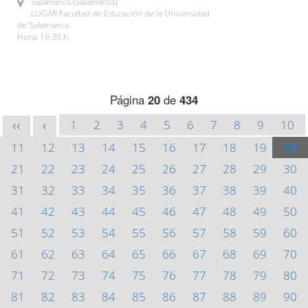
Salamanca (Salamanca)
LUGAR Facultad de Educación de la Universidad
de Salamanca
Hora: 16:30 h.
Página
20
de
434
1
2
3
4
5
6
7
8
9
10
<<
<
11
12
13
14
15
16
17
18
19
20
21
22
23
24
25
26
27
28
29
30
31
32
33
34
35
36
37
38
39
40
41
42
43
44
45
46
47
48
49
50
51
52
53
54
55
56
57
58
59
60
61
62
63
64
65
66
67
68
69
70
71
72
73
74
75
76
77
78
79
80
81
82
83
84
85
86
87
88
89
90