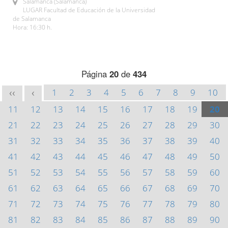
Salamanca (Salamanca)
LUGAR Facultad de Educación de la Universidad
de Salamanca
Hora: 16:30 h.
Página
20
de
434
1
2
3
4
5
6
7
8
9
10
<<
<
11
12
13
14
15
16
17
18
19
20
21
22
23
24
25
26
27
28
29
30
31
32
33
34
35
36
37
38
39
40
41
42
43
44
45
46
47
48
49
50
51
52
53
54
55
56
57
58
59
60
61
62
63
64
65
66
67
68
69
70
71
72
73
74
75
76
77
78
79
80
81
82
83
84
85
86
87
88
89
90