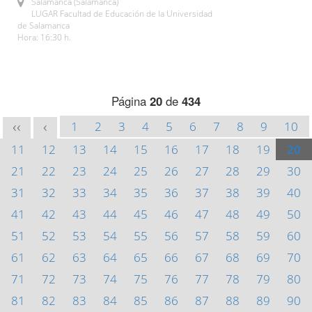
Salamanca (Salamanca)
LUGAR Facultad de Educación de la Universidad
de Salamanca
Hora: 16:30 h.
Página
20
de
434
1
2
3
4
5
6
7
8
9
10
<<
<
11
12
13
14
15
16
17
18
19
20
21
22
23
24
25
26
27
28
29
30
31
32
33
34
35
36
37
38
39
40
41
42
43
44
45
46
47
48
49
50
51
52
53
54
55
56
57
58
59
60
61
62
63
64
65
66
67
68
69
70
71
72
73
74
75
76
77
78
79
80
81
82
83
84
85
86
87
88
89
90