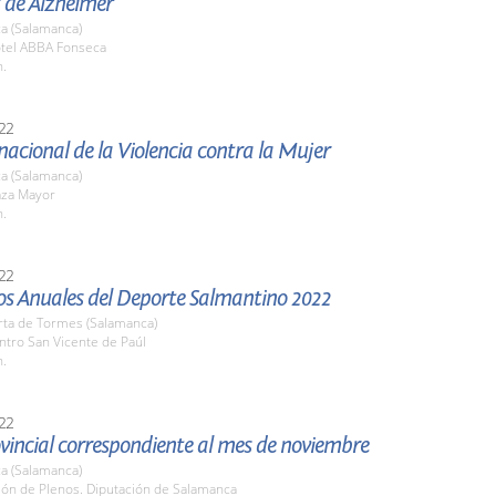
 de Alzheimer
a (Salamanca)
otel ABBA Fonseca
h.
22
nacional de la Violencia contra la Mujer
a (Salamanca)
aza Mayor
h.
22
os Anuales del Deporte Salmantino 2022
rta de Tormes (Salamanca)
ntro San Vicente de Paúl
h.
22
vincial correspondiente al mes de noviembre
a (Salamanca)
lón de Plenos. Diputación de Salamanca