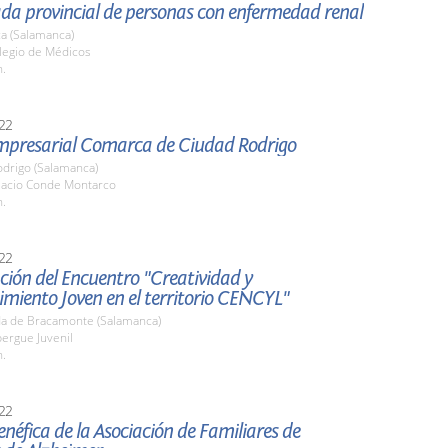
ada provincial de personas con enfermedad renal
a (Salamanca)
olegio de Médicos
h.
22
Empresarial Comarca de Ciudad Rodrigo
odrigo (Salamanca)
alacio Conde Montarco
h.
22
ión del Encuentro "Creatividad y
miento Joven en el territorio CENCYL"
a de Bracamonte (Salamanca)
bergue Juvenil
h.
22
néfica de la Asociación de Familiares de