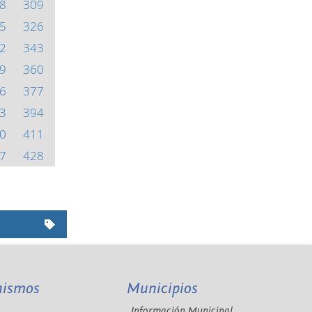
8
309
5
326
2
343
9
360
6
377
3
394
0
411
7
428
nismos
Municipios
Información Municipal