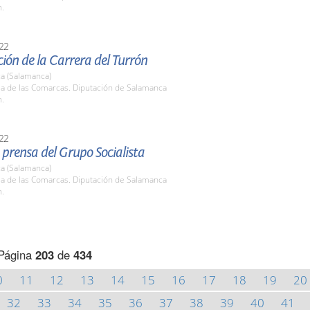
h.
22
ión de la Carrera del Turrón
a (Salamanca)
la de las Comarcas. Diputación de Salamanca
h.
22
prensa del Grupo Socialista
a (Salamanca)
la de las Comarcas. Diputación de Salamanca
h.
Página
203
de
434
0
11
12
13
14
15
16
17
18
19
20
32
33
34
35
36
37
38
39
40
41