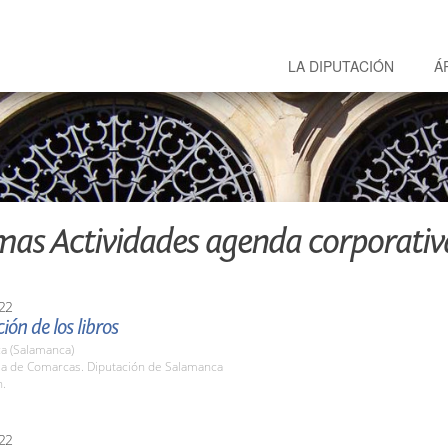
LA DIPUTACIÓN
Á
mas Actividades agenda corporativ
22
ión de los libros
a (Salamanca)
ala de Comarcas. Diputación de Salamanca
h.
22