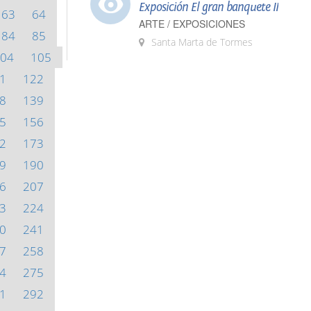
Exposición El gran banquete II
63
64
ARTE / EXPOSICIONES
84
85
Santa Marta de Tormes
04
105
1
122
8
139
5
156
2
173
9
190
6
207
3
224
0
241
7
258
4
275
1
292