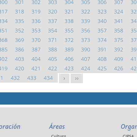
300
301
302
303
304
305
306
307
30
317
318
319
320
321
322
323
324
32
334
335
336
337
338
339
340
341
34
351
352
353
354
355
356
357
358
35
368
369
370
371
372
373
374
375
37
385
386
387
388
389
390
391
392
39
402
403
404
405
406
407
408
409
41
419
420
421
422
423
424
425
426
42
31
432
433
434
>
>>
oración
Áreas
Orga
Cultura
CIPSA