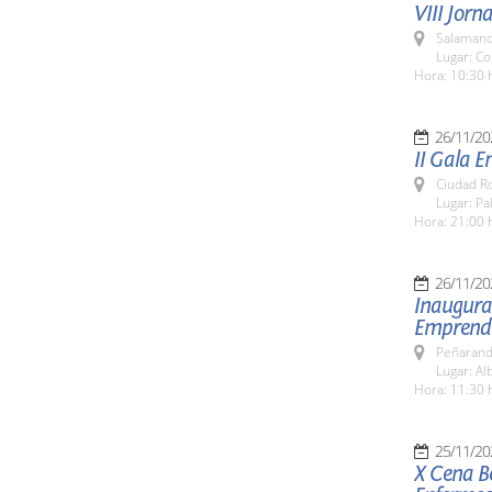
VIII Jorn
Salamanc
Lugar: C
Hora: 10:30 
26/11/20
II Gala 
Ciudad R
Lugar: P
Hora: 21:00 
26/11/20
Inaugurac
Emprendi
Peñarand
Lugar: Al
Hora: 11:30 
25/11/20
X Cena Be