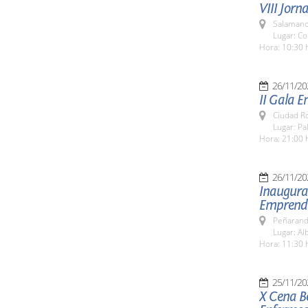
VIII Jorn
Salamanc
Lugar: C
Hora: 10:30 
26/11/20
II Gala 
Ciudad R
Lugar: P
Hora: 21:00 
26/11/20
Inaugurac
Emprendi
Peñarand
Lugar: Al
Hora: 11:30 
25/11/20
X Cena Be