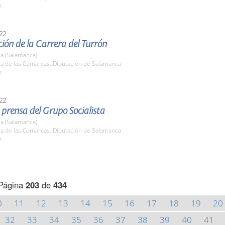
h.
22
ión de la Carrera del Turrón
a (Salamanca)
la de las Comarcas. Diputación de Salamanca
h.
22
prensa del Grupo Socialista
a (Salamanca)
la de las Comarcas. Diputación de Salamanca
h.
Página
203
de
434
0
11
12
13
14
15
16
17
18
19
20
32
33
34
35
36
37
38
39
40
41