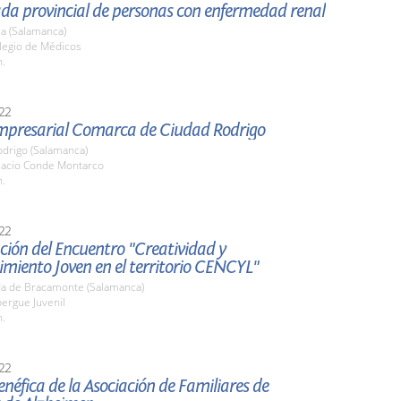
ada provincial de personas con enfermedad renal
a (Salamanca)
olegio de Médicos
h.
22
Empresarial Comarca de Ciudad Rodrigo
odrigo (Salamanca)
alacio Conde Montarco
h.
22
ión del Encuentro "Creatividad y
miento Joven en el territorio CENCYL"
a de Bracamonte (Salamanca)
bergue Juvenil
h.
22
néfica de la Asociación de Familiares de