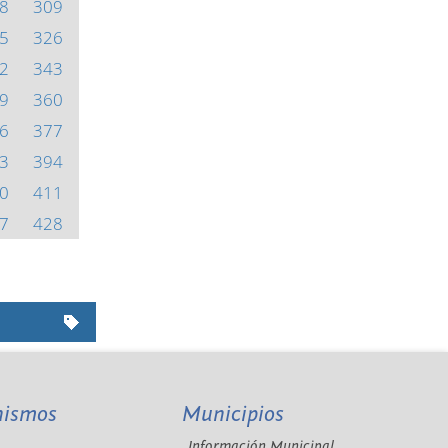
8
309
5
326
2
343
9
360
6
377
3
394
0
411
7
428
nismos
Municipios
Información Municipal