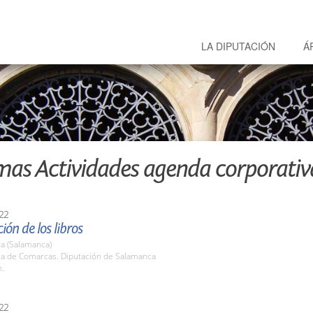
LA DIPUTACIÓN
Á
mas Actividades agenda corporativ
22
ión de los libros
a (Salamanca)
ala de Comarcas. Diputación de Salamanca
h.
22