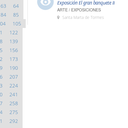
Exposición El gran banquete II
63
64
ARTE / EXPOSICIONES
84
85
Santa Marta de Tormes
04
105
1
122
8
139
5
156
2
173
9
190
6
207
3
224
0
241
7
258
4
275
1
292