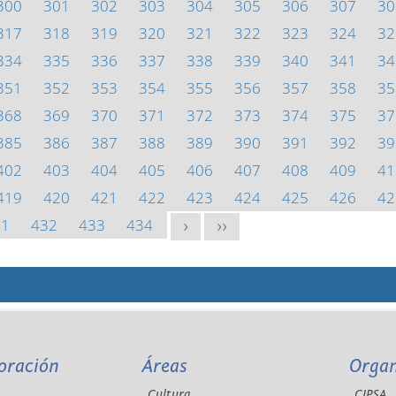
300
301
302
303
304
305
306
307
30
317
318
319
320
321
322
323
324
32
334
335
336
337
338
339
340
341
34
351
352
353
354
355
356
357
358
35
368
369
370
371
372
373
374
375
37
385
386
387
388
389
390
391
392
39
402
403
404
405
406
407
408
409
41
419
420
421
422
423
424
425
426
42
31
432
433
434
>
>>
oración
Áreas
Orga
Cultura
CIPSA