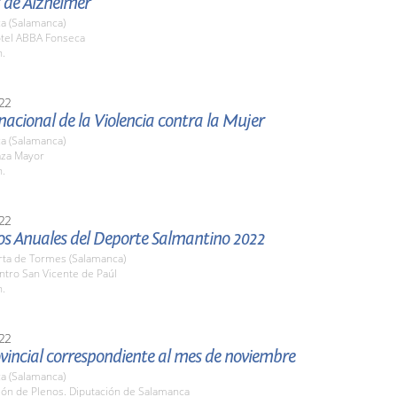
 de Alzheimer
a (Salamanca)
otel ABBA Fonseca
h.
22
nacional de la Violencia contra la Mujer
a (Salamanca)
aza Mayor
h.
22
os Anuales del Deporte Salmantino 2022
rta de Tormes (Salamanca)
ntro San Vicente de Paúl
h.
22
vincial correspondiente al mes de noviembre
a (Salamanca)
lón de Plenos. Diputación de Salamanca