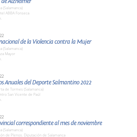
 de Alzheimer
a (Salamanca)
otel ABBA Fonseca
h.
22
nacional de la Violencia contra la Mujer
a (Salamanca)
aza Mayor
h.
22
os Anuales del Deporte Salmantino 2022
rta de Tormes (Salamanca)
ntro San Vicente de Paúl
h.
22
vincial correspondiente al mes de noviembre
a (Salamanca)
lón de Plenos. Diputación de Salamanca