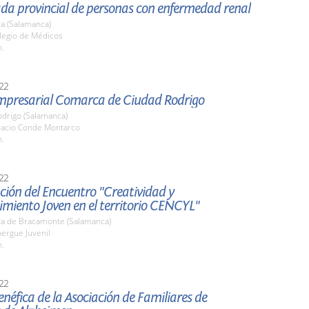
ada provincial de personas con enfermedad renal
a (Salamanca)
olegio de Médicos
h.
22
Empresarial Comarca de Ciudad Rodrigo
odrigo (Salamanca)
alacio Conde Montarco
h.
22
ión del Encuentro "Creatividad y
miento Joven en el territorio CENCYL"
a de Bracamonte (Salamanca)
bergue Juvenil
h.
22
néfica de la Asociación de Familiares de