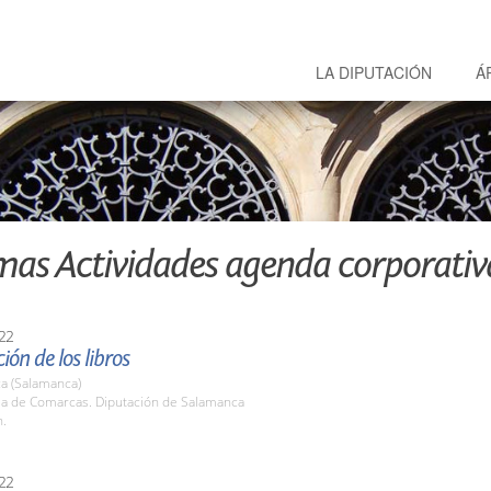
LA DIPUTACIÓN
Á
mas Actividades agenda corporativ
22
ión de los libros
a (Salamanca)
ala de Comarcas. Diputación de Salamanca
h.
22