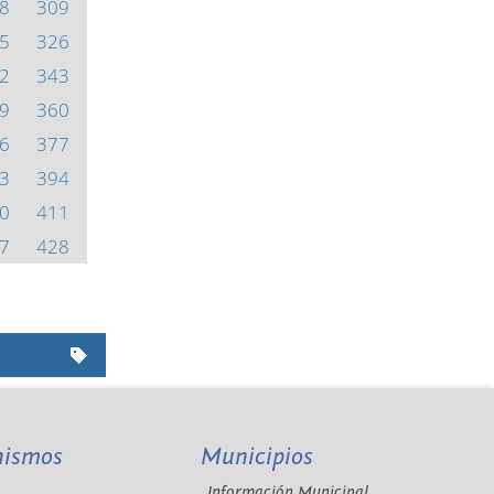
8
309
5
326
2
343
9
360
6
377
3
394
0
411
7
428
nismos
Municipios
Información Municipal