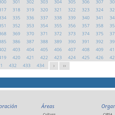
300
301
302
303
304
305
306
307
30
317
318
319
320
321
322
323
324
32
334
335
336
337
338
339
340
341
34
351
352
353
354
355
356
357
358
35
368
369
370
371
372
373
374
375
37
385
386
387
388
389
390
391
392
39
402
403
404
405
406
407
408
409
41
419
420
421
422
423
424
425
426
42
31
432
433
434
>
>>
oración
Áreas
Orga
Cultura
CIPSA