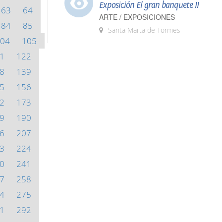
Exposición El gran banquete II
63
64
ARTE / EXPOSICIONES
84
85
Santa Marta de Tormes
04
105
1
122
8
139
5
156
2
173
9
190
6
207
3
224
0
241
7
258
4
275
1
292