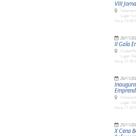
VIII Jorn
Salamanc
Lugar: C
Hora: 10:30 
26/11/20
II Gala 
Ciudad R
Lugar: P
Hora: 21:00 
26/11/20
Inaugurac
Emprendi
Peñarand
Lugar: Al
Hora: 11:30 
25/11/20
X Cena Be