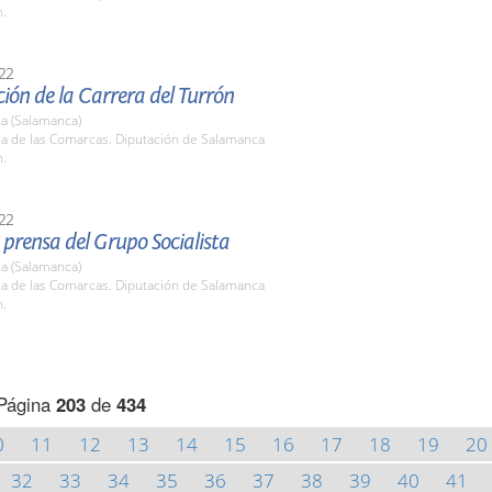
h.
22
ión de la Carrera del Turrón
a (Salamanca)
la de las Comarcas. Diputación de Salamanca
h.
22
prensa del Grupo Socialista
a (Salamanca)
la de las Comarcas. Diputación de Salamanca
h.
Página
203
de
434
0
11
12
13
14
15
16
17
18
19
20
32
33
34
35
36
37
38
39
40
41