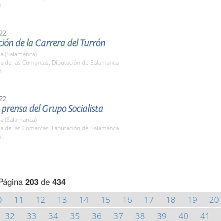
h.
22
ión de la Carrera del Turrón
a (Salamanca)
la de las Comarcas. Diputación de Salamanca
h.
22
prensa del Grupo Socialista
a (Salamanca)
la de las Comarcas. Diputación de Salamanca
h.
Página
203
de
434
0
11
12
13
14
15
16
17
18
19
20
32
33
34
35
36
37
38
39
40
41