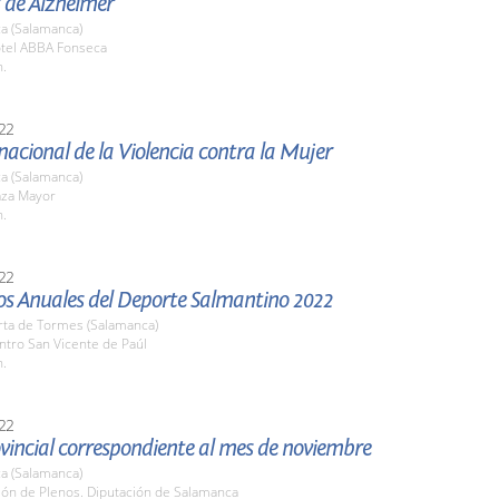
 de Alzheimer
a (Salamanca)
otel ABBA Fonseca
h.
22
nacional de la Violencia contra la Mujer
a (Salamanca)
aza Mayor
h.
22
os Anuales del Deporte Salmantino 2022
rta de Tormes (Salamanca)
ntro San Vicente de Paúl
h.
22
vincial correspondiente al mes de noviembre
a (Salamanca)
lón de Plenos. Diputación de Salamanca