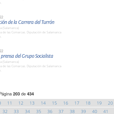
h.
22
ión de la Carrera del Turrón
a (Salamanca)
la de las Comarcas. Diputación de Salamanca
h.
22
prensa del Grupo Socialista
a (Salamanca)
la de las Comarcas. Diputación de Salamanca
h.
Página
203
de
434
0
11
12
13
14
15
16
17
18
19
20
32
33
34
35
36
37
38
39
40
41