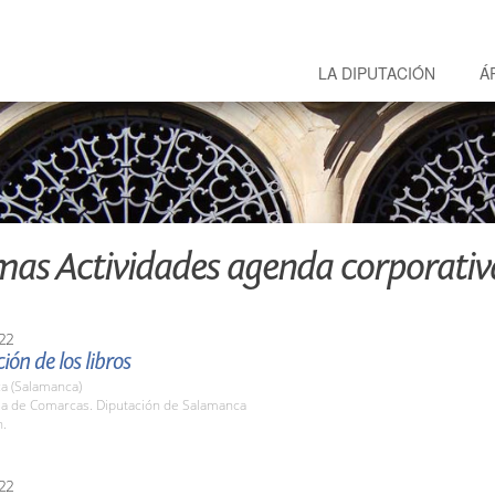
LA DIPUTACIÓN
Á
mas Actividades agenda corporativ
22
ión de los libros
a (Salamanca)
ala de Comarcas. Diputación de Salamanca
h.
22