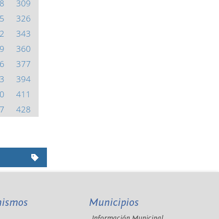
8
309
5
326
2
343
9
360
6
377
3
394
0
411
7
428
nismos
Municipios
Información Municipal