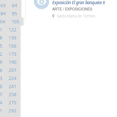
Exposición El gran banquete II
63
64
ARTE / EXPOSICIONES
84
85
Santa Marta de Tormes
04
105
1
122
8
139
5
156
2
173
9
190
6
207
3
224
0
241
7
258
4
275
1
292