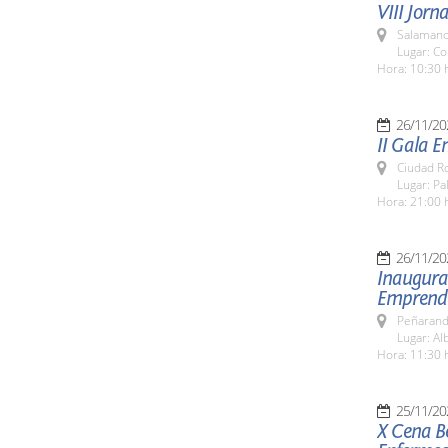
VIII Jorn
Salamanc
Lugar: C
Hora: 10:30 
26/11/20
II Gala 
Ciudad R
Lugar: P
Hora: 21:00 
26/11/20
Inaugurac
Emprendi
Peñarand
Lugar: Al
Hora: 11:30 
25/11/20
X Cena Be