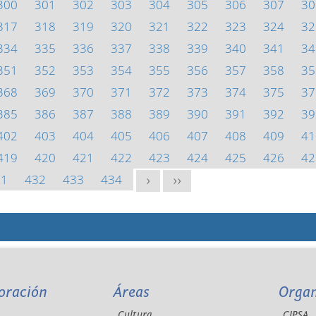
300
301
302
303
304
305
306
307
30
317
318
319
320
321
322
323
324
32
334
335
336
337
338
339
340
341
34
351
352
353
354
355
356
357
358
35
368
369
370
371
372
373
374
375
37
385
386
387
388
389
390
391
392
39
402
403
404
405
406
407
408
409
41
419
420
421
422
423
424
425
426
42
31
432
433
434
>
>>
oración
Áreas
Orga
Cultura
CIPSA