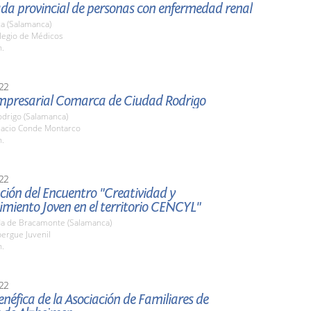
ada provincial de personas con enfermedad renal
a (Salamanca)
olegio de Médicos
h.
22
Empresarial Comarca de Ciudad Rodrigo
odrigo (Salamanca)
alacio Conde Montarco
h.
22
ión del Encuentro "Creatividad y
miento Joven en el territorio CENCYL"
a de Bracamonte (Salamanca)
bergue Juvenil
h.
22
néfica de la Asociación de Familiares de