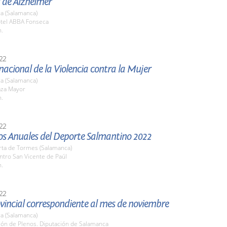
 de Alzheimer
a (Salamanca)
otel ABBA Fonseca
h.
22
nacional de la Violencia contra la Mujer
a (Salamanca)
aza Mayor
h.
22
os Anuales del Deporte Salmantino 2022
rta de Tormes (Salamanca)
ntro San Vicente de Paúl
h.
22
vincial correspondiente al mes de noviembre
a (Salamanca)
lón de Plenos. Diputación de Salamanca