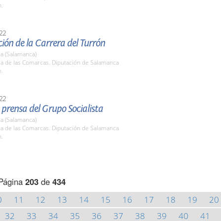
h.
22
ión de la Carrera del Turrón
a (Salamanca)
la de las Comarcas. Diputación de Salamanca
h.
22
prensa del Grupo Socialista
a (Salamanca)
la de las Comarcas. Diputación de Salamanca
h.
Página
203
de
434
0
11
12
13
14
15
16
17
18
19
20
32
33
34
35
36
37
38
39
40
41