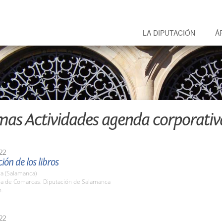
LA DIPUTACIÓN
Á
mas Actividades agenda corporativ
22
ión de los libros
a (Salamanca)
ala de Comarcas. Diputación de Salamanca
h.
22