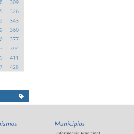
8
309
5
326
2
343
9
360
6
377
3
394
0
411
7
428
nismos
Municipios
Información Municipal