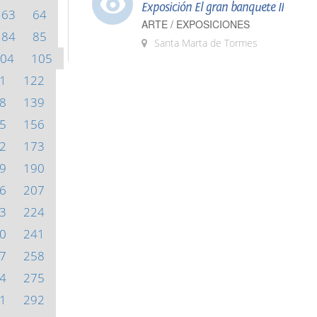
Exposición El gran banquete II
63
64
ARTE / EXPOSICIONES
84
85
Santa Marta de Tormes
04
105
1
122
8
139
5
156
2
173
9
190
6
207
3
224
0
241
7
258
4
275
1
292