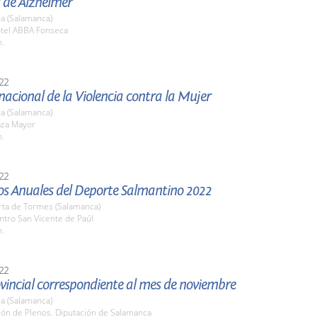
 de Alzheimer
a (Salamanca)
otel ABBA Fonseca
h.
22
nacional de la Violencia contra la Mujer
a (Salamanca)
aza Mayor
h.
22
os Anuales del Deporte Salmantino 2022
rta de Tormes (Salamanca)
ntro San Vicente de Paúl
h.
22
vincial correspondiente al mes de noviembre
a (Salamanca)
lón de Plenos. Diputación de Salamanca