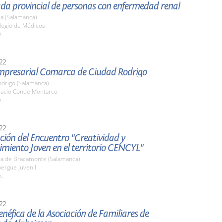
ada provincial de personas con enfermedad renal
a (Salamanca)
olegio de Médicos
h.
22
Empresarial Comarca de Ciudad Rodrigo
odrigo (Salamanca)
alacio Conde Montarco
h.
22
ión del Encuentro "Creatividad y
miento Joven en el territorio CENCYL"
a de Bracamonte (Salamanca)
bergue Juvenil
h.
22
néfica de la Asociación de Familiares de