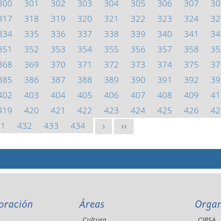
300
301
302
303
304
305
306
307
30
317
318
319
320
321
322
323
324
32
334
335
336
337
338
339
340
341
34
351
352
353
354
355
356
357
358
35
368
369
370
371
372
373
374
375
37
385
386
387
388
389
390
391
392
39
402
403
404
405
406
407
408
409
41
419
420
421
422
423
424
425
426
42
31
432
433
434
>
>>
oración
Áreas
Orga
Cultura
CIPSA