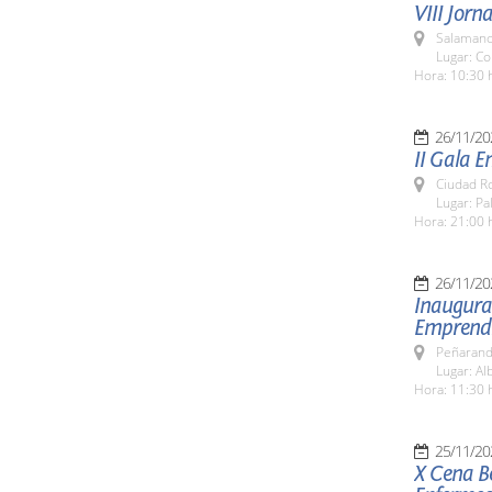
VIII Jorn
Salamanc
Lugar: C
Hora: 10:30 
26/11/20
II Gala 
Ciudad R
Lugar: P
Hora: 21:00 
26/11/20
Inaugurac
Emprendi
Peñarand
Lugar: Al
Hora: 11:30 
25/11/20
X Cena Be