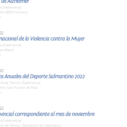
 de Alzheimer
a (Salamanca)
otel ABBA Fonseca
h.
22
nacional de la Violencia contra la Mujer
a (Salamanca)
aza Mayor
h.
22
os Anuales del Deporte Salmantino 2022
rta de Tormes (Salamanca)
ntro San Vicente de Paúl
h.
22
vincial correspondiente al mes de noviembre
a (Salamanca)
lón de Plenos. Diputación de Salamanca