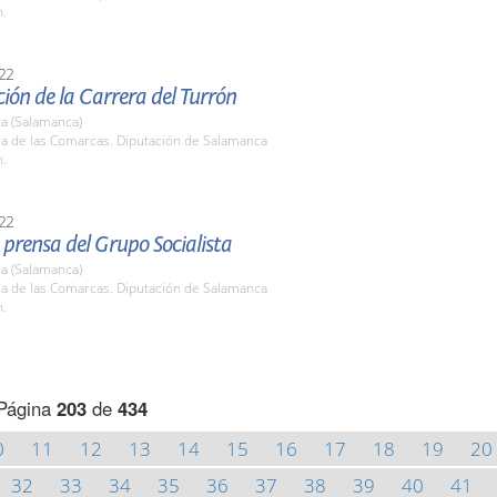
h.
22
ión de la Carrera del Turrón
a (Salamanca)
la de las Comarcas. Diputación de Salamanca
h.
22
prensa del Grupo Socialista
a (Salamanca)
la de las Comarcas. Diputación de Salamanca
h.
Página
203
de
434
0
11
12
13
14
15
16
17
18
19
20
32
33
34
35
36
37
38
39
40
41