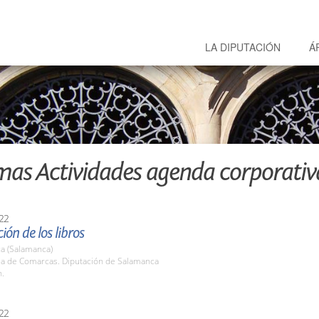
LA DIPUTACIÓN
Á
mas Actividades agenda corporativ
22
ión de los libros
a (Salamanca)
ala de Comarcas. Diputación de Salamanca
h.
22