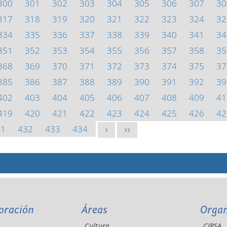
300
301
302
303
304
305
306
307
30
317
318
319
320
321
322
323
324
32
334
335
336
337
338
339
340
341
34
351
352
353
354
355
356
357
358
35
368
369
370
371
372
373
374
375
37
385
386
387
388
389
390
391
392
39
402
403
404
405
406
407
408
409
41
419
420
421
422
423
424
425
426
42
31
432
433
434
>
>>
oración
Áreas
Orga
Cultura
CIPSA