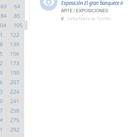
Exposición El gran banquete II
63
64
ARTE / EXPOSICIONES
84
85
Santa Marta de Tormes
04
105
1
122
8
139
5
156
2
173
9
190
6
207
3
224
0
241
7
258
4
275
1
292