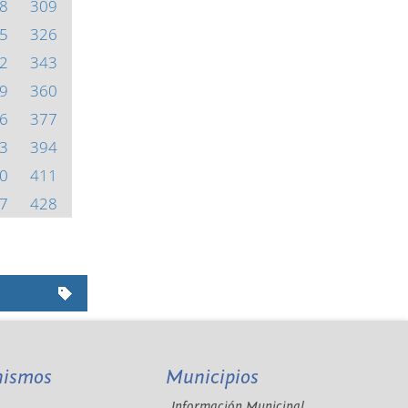
8
309
5
326
2
343
9
360
6
377
3
394
0
411
7
428
nismos
Municipios
Información Municipal