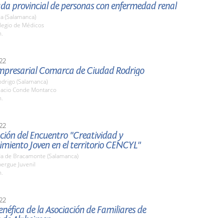
ada provincial de personas con enfermedad renal
a (Salamanca)
olegio de Médicos
h.
22
Empresarial Comarca de Ciudad Rodrigo
odrigo (Salamanca)
alacio Conde Montarco
h.
22
ión del Encuentro "Creatividad y
miento Joven en el territorio CENCYL"
a de Bracamonte (Salamanca)
bergue Juvenil
h.
22
néfica de la Asociación de Familiares de