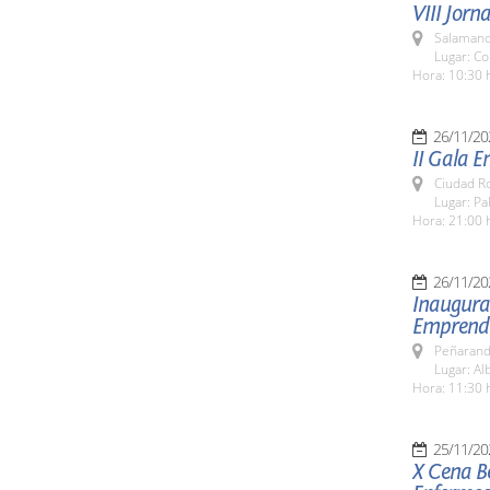
VIII Jorn
Salamanc
Lugar: C
Hora: 10:30 
26/11/20
II Gala 
Ciudad R
Lugar: P
Hora: 21:00 
26/11/20
Inaugurac
Emprendi
Peñarand
Lugar: Al
Hora: 11:30 
25/11/20
X Cena Be