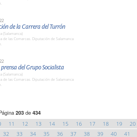
h.
22
ión de la Carrera del Turrón
a (Salamanca)
la de las Comarcas. Diputación de Salamanca
h.
22
prensa del Grupo Socialista
a (Salamanca)
la de las Comarcas. Diputación de Salamanca
h.
Página
203
de
434
0
11
12
13
14
15
16
17
18
19
20
32
33
34
35
36
37
38
39
40
41