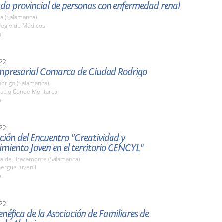
ada provincial de personas con enfermedad renal
a (Salamanca)
olegio de Médicos
h.
22
Empresarial Comarca de Ciudad Rodrigo
odrigo (Salamanca)
alacio Conde Montarco
h.
22
ión del Encuentro "Creatividad y
miento Joven en el territorio CENCYL"
a de Bracamonte (Salamanca)
bergue Juvenil
h.
22
néfica de la Asociación de Familiares de