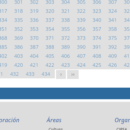
300
301
302
303
304
305
306
307
30
317
318
319
320
321
322
323
324
32
334
335
336
337
338
339
340
341
34
351
352
353
354
355
356
357
358
35
368
369
370
371
372
373
374
375
37
385
386
387
388
389
390
391
392
39
402
403
404
405
406
407
408
409
41
419
420
421
422
423
424
425
426
42
31
432
433
434
>
>>
oración
Áreas
Orga
Cultura
CIPSA