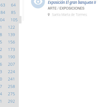
Exposición El gran banquete II
63
64
ARTE / EXPOSICIONES
84
85
Santa Marta de Tormes
04
105
1
122
8
139
5
156
2
173
9
190
6
207
3
224
0
241
7
258
4
275
1
292