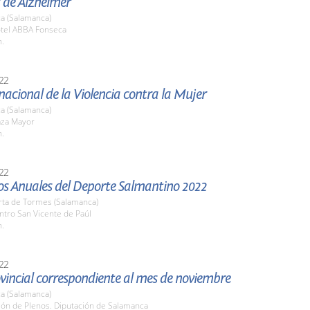
 de Alzheimer
a (Salamanca)
otel ABBA Fonseca
h.
22
nacional de la Violencia contra la Mujer
a (Salamanca)
aza Mayor
h.
22
os Anuales del Deporte Salmantino 2022
rta de Tormes (Salamanca)
ntro San Vicente de Paúl
h.
22
vincial correspondiente al mes de noviembre
a (Salamanca)
lón de Plenos. Diputación de Salamanca