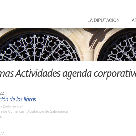
LA DIPUTACIÓN
Á
mas Actividades agenda corporativ
22
ión de los libros
a (Salamanca)
ala de Comarcas. Diputación de Salamanca
h.
22