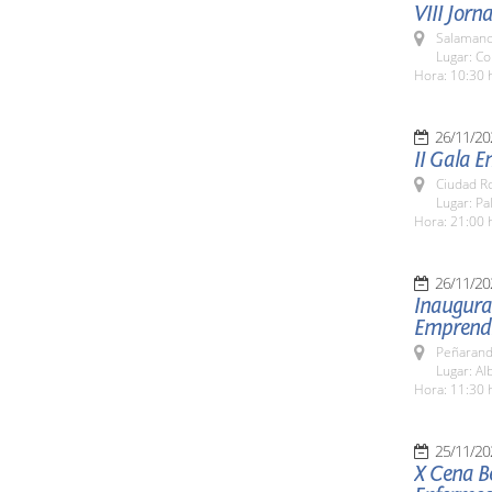
VIII Jorn
Salamanc
Lugar: C
Hora: 10:30 
26/11/20
II Gala 
Ciudad R
Lugar: P
Hora: 21:00 
26/11/20
Inaugurac
Emprendi
Peñarand
Lugar: Al
Hora: 11:30 
25/11/20
X Cena Be