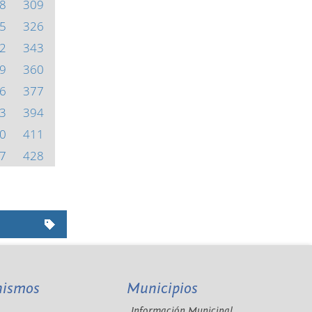
8
309
5
326
2
343
9
360
6
377
3
394
0
411
7
428
nismos
Municipios
Información Municipal