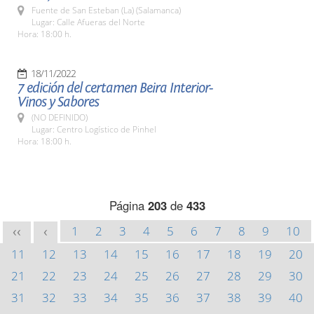
Fuente de San Esteban (La) (Salamanca)
Lugar: Calle Afueras del Norte
Hora: 18:00 h.
18/11/2022
7 edición del certamen Beira Interior-
Vinos y Sabores
(NO DEFINIDO)
Lugar: Centro Logístico de Pinhel
Hora: 18:00 h.
Página
203
de
433
1
2
3
4
5
6
7
8
9
10
<<
<
11
12
13
14
15
16
17
18
19
20
21
22
23
24
25
26
27
28
29
30
31
32
33
34
35
36
37
38
39
40