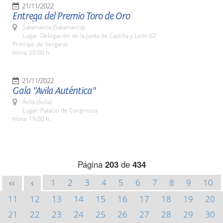
21/11/2022
Entrega del Premio Toro de Oro
Salamanca (Salamanca)
Lugar: Delegación de la Junta de Castilla y León (C/
Príncipe de Vergara)
Hora: 20:00 h.
21/11/2022
Gala "Ávila Auténtica"
Ávila (Ávila)
Lugar: Palacio de Congresos
Hora: 19:00 h.
Página
203
de
434
1
2
3
4
5
6
7
8
9
10
<<
<
11
12
13
14
15
16
17
18
19
20
21
22
23
24
25
26
27
28
29
30