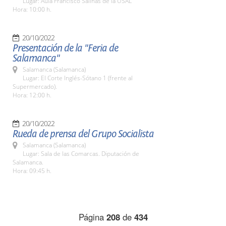
Lugar: Aula Francisco Salinas de la USAL
Hora: 10:00 h.
20/10/2022
Presentación de la "Feria de
Salamanca"
Salamanca (Salamanca)
Lugar: El Corte Inglés-Sótano 1 (frente al
Supermercado).
Hora: 12:00 h.
20/10/2022
Rueda de prensa del Grupo Socialista
Salamanca (Salamanca)
Lugar: Sala de las Comarcas. Diputación de
Salamanca.
Hora: 09:45 h.
Página
208
de
434