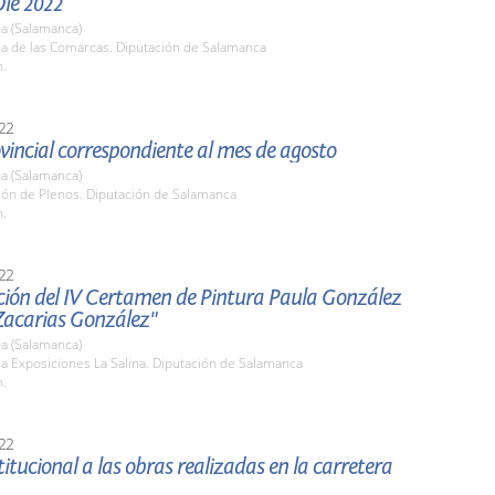
Olé 2022
a (Salamanca)
la de las Comarcas. Diputación de Salamanca
h.
22
vincial correspondiente al mes de agosto
a (Salamanca)
lón de Plenos. Diputación de Salamanca
h.
22
ción del IV Certamen de Pintura Paula González
Zacarias González"
a (Salamanca)
la Exposiciones La Salina. Diputación de Salamanca
h.
22
stitucional a las obras realizadas en la carretera