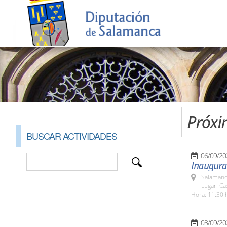
Próxi
BUSCAR ACTIVIDADES
06/09/20
Inaugurac
Salamanc
Lugar: C
Hora: 11:30 
03/09/20