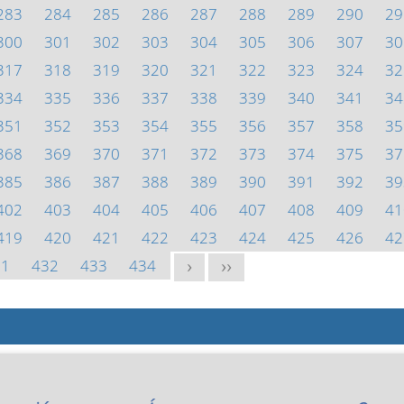
283
284
285
286
287
288
289
290
29
300
301
302
303
304
305
306
307
30
317
318
319
320
321
322
323
324
32
334
335
336
337
338
339
340
341
34
351
352
353
354
355
356
357
358
35
368
369
370
371
372
373
374
375
37
385
386
387
388
389
390
391
392
39
402
403
404
405
406
407
408
409
41
419
420
421
422
423
424
425
426
42
31
432
433
434
>
>>