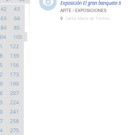
Exposición El gran banquete II
42
43
ARTE / EXPOSICIONES
63
64
Santa Marta de Tormes
84
85
04
105
1
122
8
139
5
156
2
173
9
190
6
207
3
224
0
241
7
258
4
275