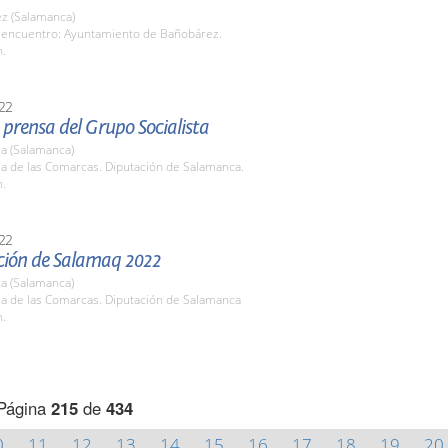
z (Salamanca)
 encuentro: Ayuntamiento de Bañobárez.
h.
22
prensa del Grupo Socialista
a (Salamanca)
la de las Comarcas. Diputación de Salamanca.
h.
22
ción de Salamaq 2022
a (Salamanca)
la de las Comarcas. Diputación de Salamanca
h.
Página
215
de
434
0
11
12
13
14
15
16
17
18
19
20