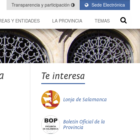
Transparencia y participación
Sede Electrónica
REAS Y ENTIDADES
LA PROVINCIA
TEMAS
a
Te interesa
Lonja de Salamanca
Boletín Oficial de la
Provincia