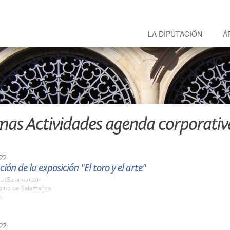
LA DIPUTACIÓN
Á
mas Actividades agenda corporativ
22
ión de la exposición "El toro y el arte"
a (Salamanca)
asino de Salamanca
h.
22