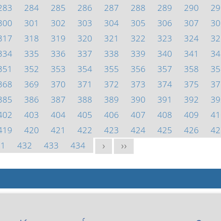
283
284
285
286
287
288
289
290
29
300
301
302
303
304
305
306
307
30
317
318
319
320
321
322
323
324
32
334
335
336
337
338
339
340
341
34
351
352
353
354
355
356
357
358
35
368
369
370
371
372
373
374
375
37
385
386
387
388
389
390
391
392
39
402
403
404
405
406
407
408
409
41
419
420
421
422
423
424
425
426
42
31
432
433
434
>
>>