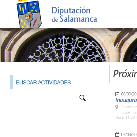
Próxi
BUSCAR ACTIVIDADES
06/09/20
Inaugurac
Salamanc
Lugar: C
Hora: 11:30 
03/09/20