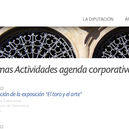
LA DIPUTACIÓN
Á
mas Actividades agenda corporativ
22
ión de la exposición "El toro y el arte"
a (Salamanca)
asino de Salamanca
h.
22