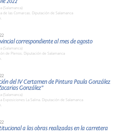
Olé 2022
a (Salamanca)
la de las Comarcas. Diputación de Salamanca
h.
22
vincial correspondiente al mes de agosto
a (Salamanca)
lón de Plenos. Diputación de Salamanca
h.
22
ción del IV Certamen de Pintura Paula González
Zacarias González"
a (Salamanca)
la Exposiciones La Salina. Diputación de Salamanca
h.
22
stitucional a las obras realizadas en la carretera