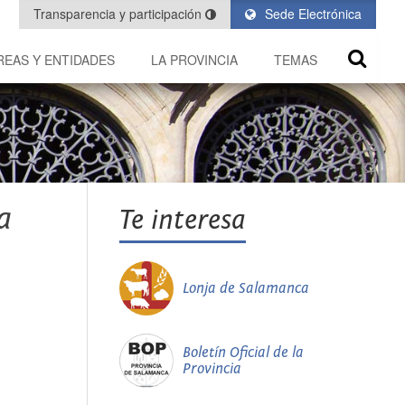
Transparencia y participación
Sede Electrónica
REAS Y ENTIDADES
LA PROVINCIA
TEMAS
a
Te interesa
Lonja de Salamanca
Boletín Oficial de la
Provincia