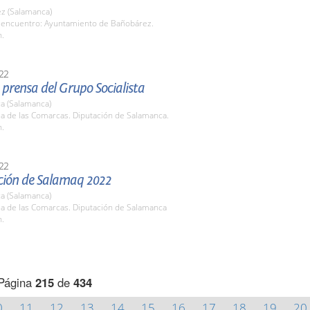
z (Salamanca)
 encuentro: Ayuntamiento de Bañobárez.
h.
22
prensa del Grupo Socialista
a (Salamanca)
la de las Comarcas. Diputación de Salamanca.
h.
22
ción de Salamaq 2022
a (Salamanca)
la de las Comarcas. Diputación de Salamanca
h.
Página
215
de
434
0
11
12
13
14
15
16
17
18
19
20