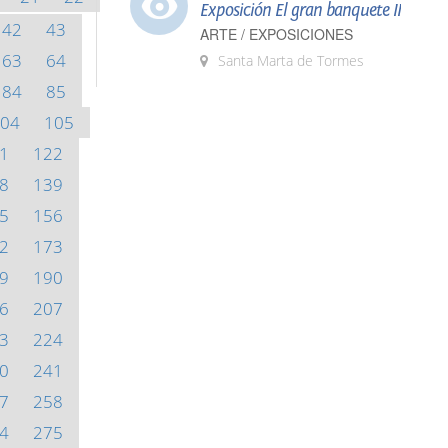
Exposición El gran banquete II
42
43
ARTE / EXPOSICIONES
63
64
Santa Marta de Tormes
84
85
04
105
1
122
8
139
5
156
2
173
9
190
6
207
3
224
0
241
7
258
4
275