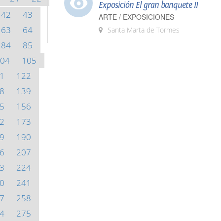
Exposición El gran banquete II
42
43
ARTE / EXPOSICIONES
63
64
Santa Marta de Tormes
84
85
04
105
1
122
8
139
5
156
2
173
9
190
6
207
3
224
0
241
7
258
4
275