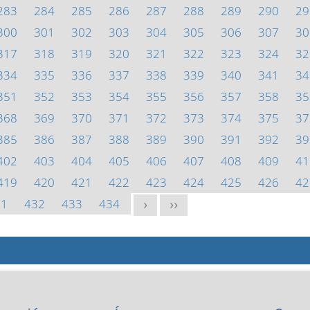
283
284
285
286
287
288
289
290
29
300
301
302
303
304
305
306
307
30
317
318
319
320
321
322
323
324
32
334
335
336
337
338
339
340
341
34
351
352
353
354
355
356
357
358
35
368
369
370
371
372
373
374
375
37
385
386
387
388
389
390
391
392
39
402
403
404
405
406
407
408
409
41
419
420
421
422
423
424
425
426
42
31
432
433
434
>
>>