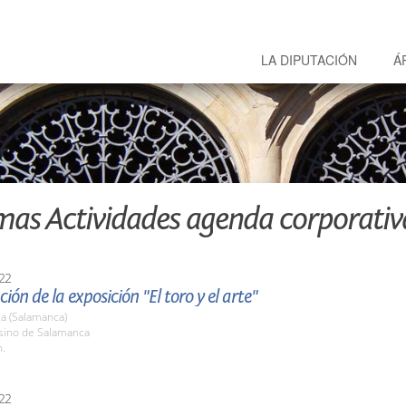
LA DIPUTACIÓN
Á
mas Actividades agenda corporativ
22
ión de la exposición "El toro y el arte"
a (Salamanca)
asino de Salamanca
h.
22