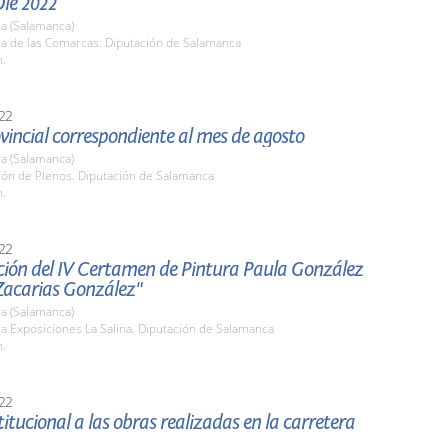
Olé 2022
a (Salamanca)
la de las Comarcas. Diputación de Salamanca
h.
22
vincial correspondiente al mes de agosto
a (Salamanca)
lón de Plenos. Diputación de Salamanca
h.
22
ción del IV Certamen de Pintura Paula González
Zacarias González"
a (Salamanca)
la Exposiciones La Salina. Diputación de Salamanca
h.
22
stitucional a las obras realizadas en la carretera