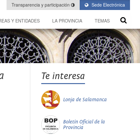
Transparencia y participación
Sede Electrónica
REAS Y ENTIDADES
LA PROVINCIA
TEMAS
a
Te interesa
Lonja de Salamanca
Boletín Oficial de la
Provincia