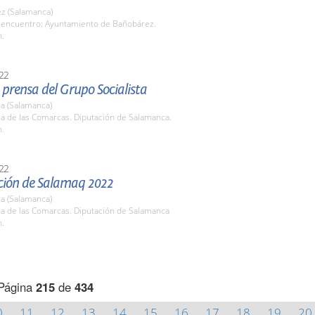
z (Salamanca)
 encuentro: Ayuntamiento de Bañobárez.
h.
22
prensa del Grupo Socialista
a (Salamanca)
la de las Comarcas. Diputación de Salamanca.
h.
22
ción de Salamaq 2022
a (Salamanca)
la de las Comarcas. Diputación de Salamanca
h.
Página
215
de
434
0
11
12
13
14
15
16
17
18
19
20