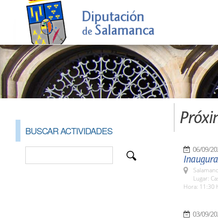
Próxi
BUSCAR ACTIVIDADES
06/09/20
Inaugurac
Salamanc
Lugar: C
Hora: 11:30 
03/09/20