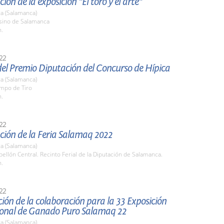
ión de la exposición "El toro y el arte"
a (Salamanca)
asino de Salamanca
h.
22
del Premio Diputación del Concurso de Hípica
a (Salamanca)
ampo de Tiro
h.
22
ción de la Feria Salamaq 2022
a (Salamanca)
bellón Central. Recinto Ferial de la Diputación de Salamanca.
h.
22
ión de la colaboración para la 33 Exposición
ional de Ganado Puro Salamaq 22
a (Salamanca)