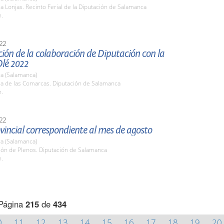
la Lonjas. Recinto Ferial de la Diputación de Salamanca
h.
22
ión de la colaboración de Diputación con la
Olé 2022
a (Salamanca)
la de las Comarcas. Diputación de Salamanca
h.
22
vincial correspondiente al mes de agosto
a (Salamanca)
lón de Plenos. Diputación de Salamanca
h.
Página
215
de
434
0
11
12
13
14
15
16
17
18
19
20