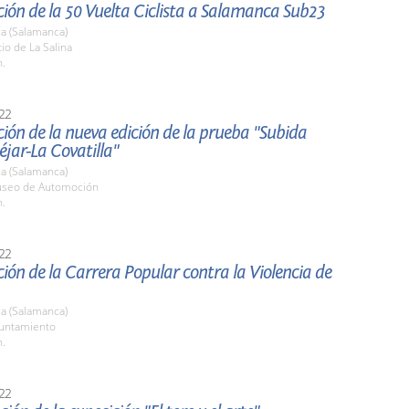
ión de la 50 Vuelta Ciclista a Salamanca Sub23
a (Salamanca)
tio de La Salina
h.
22
ión de la nueva edición de la prueba "Subida
jar-La Covatilla"
a (Salamanca)
useo de Automoción
h.
22
ión de la Carrera Popular contra la Violencia de
a (Salamanca)
yuntamiento
h.
22