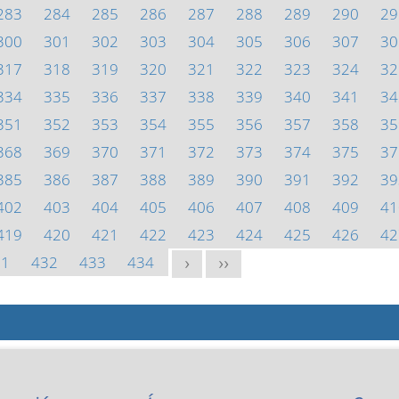
283
284
285
286
287
288
289
290
29
300
301
302
303
304
305
306
307
30
317
318
319
320
321
322
323
324
32
334
335
336
337
338
339
340
341
34
351
352
353
354
355
356
357
358
35
368
369
370
371
372
373
374
375
37
385
386
387
388
389
390
391
392
39
402
403
404
405
406
407
408
409
41
419
420
421
422
423
424
425
426
42
31
432
433
434
>
>>