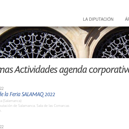
LA DIPUTACIÓN
Á
mas Actividades agenda corporativ
22
de la Feria SALAMAQ 2022
a (Salamanca)
putación de Salamanca. Sala de las Comarcas
h.
22