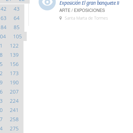
Exposición El gran banquete II
42
43
ARTE / EXPOSICIONES
63
64
Santa Marta de Tormes
84
85
04
105
1
122
8
139
5
156
2
173
9
190
6
207
3
224
0
241
7
258
4
275