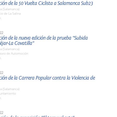
ión de la 50 Vuelta Ciclista a Salamanca Sub23
a (Salamanca)
tio de La Salina
h.
22
ión de la nueva edición de la prueba "Subida
jar-La Covatilla"
a (Salamanca)
useo de Automoción
h.
22
ión de la Carrera Popular contra la Violencia de
a (Salamanca)
yuntamiento
h.
22