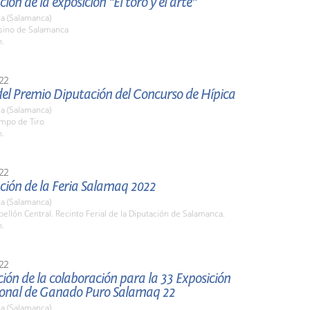
ión de la exposición "El toro y el arte"
a (Salamanca)
asino de Salamanca
h.
22
del Premio Diputación del Concurso de Hípica
a (Salamanca)
ampo de Tiro
h.
22
ción de la Feria Salamaq 2022
a (Salamanca)
bellón Central. Recinto Ferial de la Diputación de Salamanca.
h.
22
ión de la colaboración para la 33 Exposición
ional de Ganado Puro Salamaq 22
a (Salamanca)