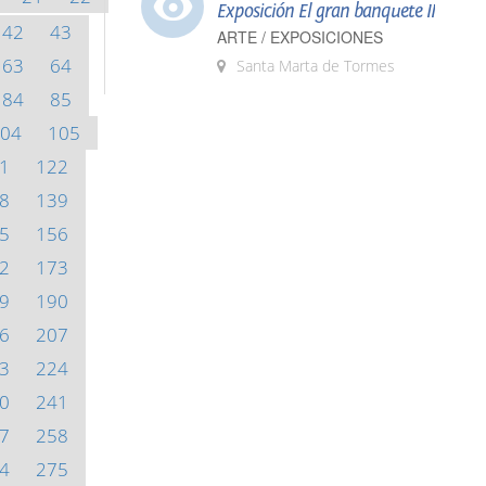
Exposición El gran banquete II
42
43
ARTE / EXPOSICIONES
63
64
Santa Marta de Tormes
84
85
04
105
1
122
8
139
5
156
2
173
9
190
6
207
3
224
0
241
7
258
4
275