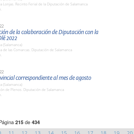
la Lonjas. Recinto Ferial de la Diputación de Salamanca
h.
22
ión de la colaboración de Diputación con la
Olé 2022
a (Salamanca)
la de las Comarcas. Diputación de Salamanca
h.
22
vincial correspondiente al mes de agosto
a (Salamanca)
lón de Plenos. Diputación de Salamanca
h.
Página
215
de
434
0
11
12
13
14
15
16
17
18
19
20