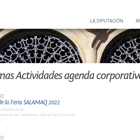
LA DIPUTACIÓN
Á
mas Actividades agenda corporativ
22
de la Feria SALAMAQ 2022
a (Salamanca)
putación de Salamanca. Sala de las Comarcas
h.
22