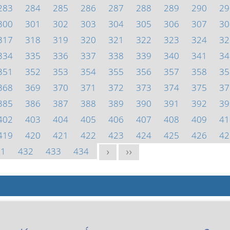
283
284
285
286
287
288
289
290
29
300
301
302
303
304
305
306
307
30
317
318
319
320
321
322
323
324
32
334
335
336
337
338
339
340
341
34
351
352
353
354
355
356
357
358
35
368
369
370
371
372
373
374
375
37
385
386
387
388
389
390
391
392
39
402
403
404
405
406
407
408
409
41
419
420
421
422
423
424
425
426
42
31
432
433
434
>
>>