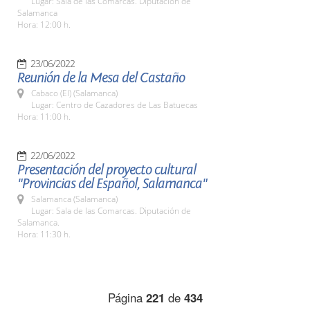
Lugar: Sala de las Comarcas. Diputación de
Salamanca
Hora: 12:00 h.
23/06/2022
Reunión de la Mesa del Castaño
Cabaco (El) (Salamanca)
Lugar: Centro de Cazadores de Las Batuecas
Hora: 11:00 h.
22/06/2022
Presentación del proyecto cultural
"Provincias del Español, Salamanca"
Salamanca (Salamanca)
Lugar: Sala de las Comarcas. Diputación de
Salamanca.
Hora: 11:30 h.
Página
221
de
434