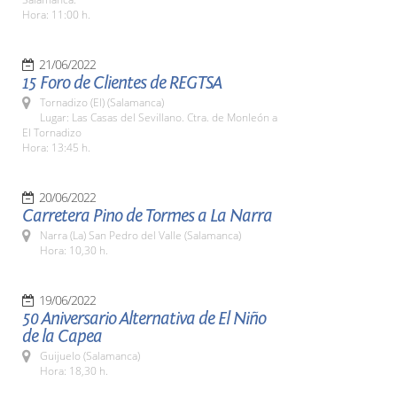
Hora: 11:00 h.
21/06/2022
15 Foro de Clientes de REGTSA
Tornadizo (El) (Salamanca)
Lugar: Las Casas del Sevillano. Ctra. de Monleón a
El Tornadizo
Hora: 13:45 h.
20/06/2022
Carretera Pino de Tormes a La Narra
Narra (La) San Pedro del Valle (Salamanca)
Hora: 10,30 h.
19/06/2022
50 Aniversario Alternativa de El Niño
de la Capea
Guijuelo (Salamanca)
Hora: 18,30 h.