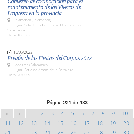
Convenio de colaboración para el
mantenimiento de los Viveros de
Empresa en la provincia
Salamanca (Salamanca)
Lugar: Sala de las Comarcas. Diputación de
Salamanca.
Hora: 10:30 h.
15/06/2022
Pregón de las Fiestas del Corpus 2022
Ledesma (Salamanca)
Lugar: Patio de Armas de la Fortaleza
Hora: 20.00 h.
Página
221
de
433
1
2
3
4
5
6
7
8
9
10
<<
<
11
12
13
14
15
16
17
18
19
20
21
22
23
24
25
26
27
28
29
30