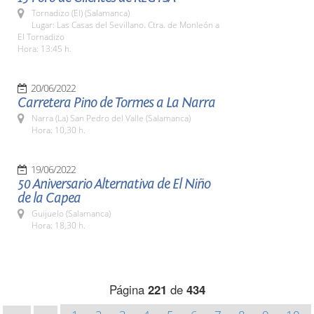
Tornadizo (El) (Salamanca)
Lugar: Las Casas del Sevillano. Ctra. de Monleón a
El Tornadizo
Hora: 13:45 h.
20/06/2022
Carretera Pino de Tormes a La Narra
Narra (La) San Pedro del Valle (Salamanca)
Hora: 10,30 h.
19/06/2022
50 Aniversario Alternativa de El Niño
de la Capea
Guijuelo (Salamanca)
Hora: 18,30 h.
Página
221
de
434