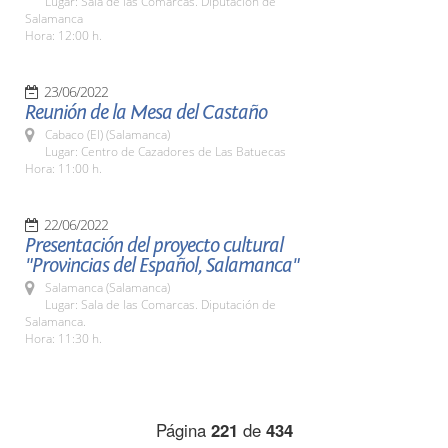
Lugar: Sala de las Comarcas. Diputación de
Salamanca
Hora: 12:00 h.
23/06/2022
Reunión de la Mesa del Castaño
Cabaco (El) (Salamanca)
Lugar: Centro de Cazadores de Las Batuecas
Hora: 11:00 h.
22/06/2022
Presentación del proyecto cultural
"Provincias del Español, Salamanca"
Salamanca (Salamanca)
Lugar: Sala de las Comarcas. Diputación de
Salamanca.
Hora: 11:30 h.
Página
221
de
434