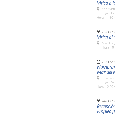
Visita a
San Martí
Lugar: La
Hora: 11:30 
25/06/20
Visita al 
Arapiles 
Hora: 10:
24/06/20
Nombrami
Manuel 
Salamanc
Lugar: S
Hora: 12:00 
24/06/20
Recepción
Empleo Ju