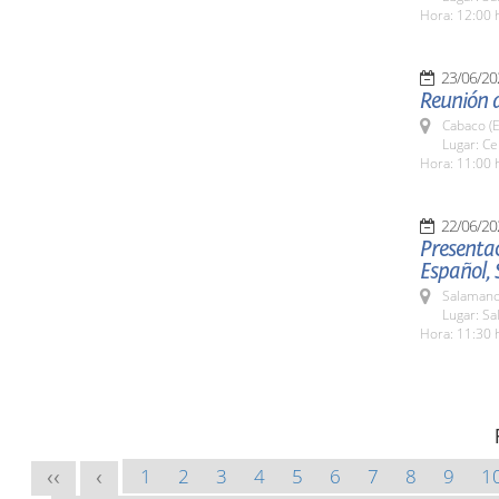
Hora: 12:00 
23/06/20
Reunión 
Cabaco (E
Lugar: C
Hora: 11:00 
22/06/20
Presentac
Español,
Salamanc
Lugar: Sa
Hora: 11:30 
1
2
3
4
5
6
7
8
9
1
<<
<