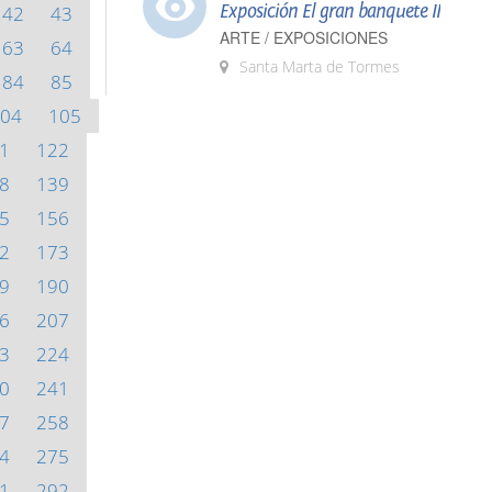
Exposición El gran banquete II
42
43
ARTE / EXPOSICIONES
63
64
Santa Marta de Tormes
84
85
04
105
1
122
8
139
5
156
2
173
9
190
6
207
3
224
0
241
7
258
4
275
1
292