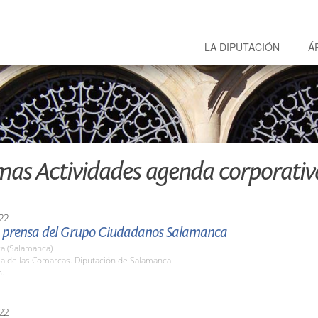
LA DIPUTACIÓN
Á
mas Actividades agenda corporativ
22
 prensa del Grupo Ciudadanos Salamanca
a (Salamanca)
la de las Comarcas. Diputación de Salamanca.
h.
22