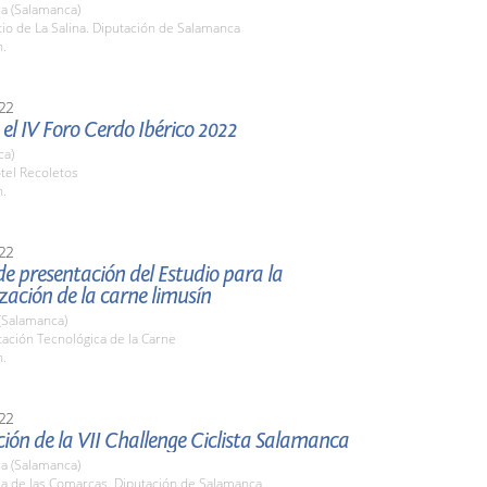
a (Salamanca)
tio de La Salina. Diputación de Salamanca
h.
22
el IV Foro Cerdo Ibérico 2022
ca)
tel Recoletos
h.
22
e presentación del Estudio para la
zación de la carne limusín
(Salamanca)
tación Tecnológica de la Carne
h.
22
ión de la VII Challenge Ciclista Salamanca
a (Salamanca)
la de las Comarcas. Diputación de Salamanca