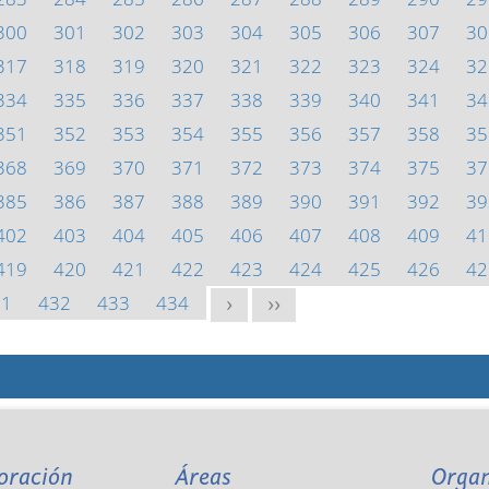
300
301
302
303
304
305
306
307
30
317
318
319
320
321
322
323
324
32
334
335
336
337
338
339
340
341
34
351
352
353
354
355
356
357
358
35
368
369
370
371
372
373
374
375
37
385
386
387
388
389
390
391
392
39
402
403
404
405
406
407
408
409
41
419
420
421
422
423
424
425
426
42
31
432
433
434
>
>>
oración
Áreas
Orga