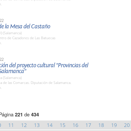
h.
22
de la Mesa del Castaño
l) (Salamanca)
entro de Cazadores de Las Batuecas
h.
22
ión del proyecto cultural "Provincias del
 Salamanca"
a (Salamanca)
la de las Comarcas. Diputación de Salamanca.
h.
Página
221
de
434
0
11
12
13
14
15
16
17
18
19
20