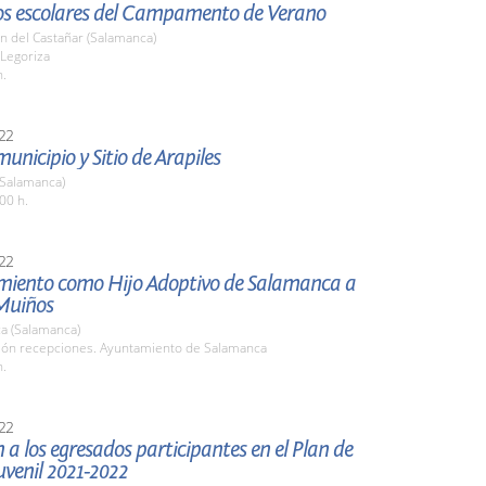
 los escolares del Campamento de Verano
n del Castañar (Salamanca)
 Legoriza
h.
22
municipio y Sitio de Arapiles
(Salamanca)
00 h.
22
ento como Hijo Adoptivo de Salamanca a
Muiños
a (Salamanca)
alón recepciones. Ayuntamiento de Salamanca
h.
22
 a los egresados participantes en el Plan de
venil 2021-2022