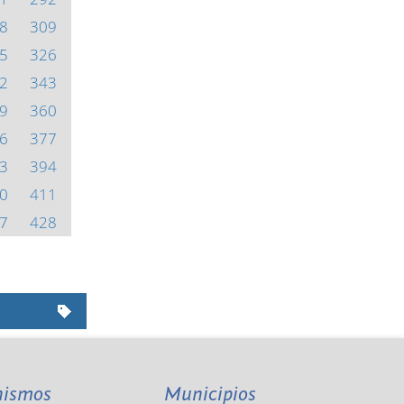
8
309
5
326
2
343
9
360
6
377
3
394
0
411
7
428
nismos
Municipios