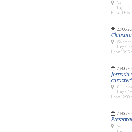
Salamanc
Lugar: Pa
Hora: 09:45 
23/06/20
Clausura 
(Salaman
Lugar: Ho
Hora: 13:15 
23/06/20
Jornada d
caracteri
Guijuelo 
Lugar: Es
Hora: 12:00 
23/06/20
Presentac
Salamanc
Lugar: Sa