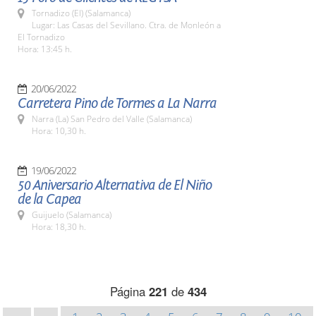
Tornadizo (El) (Salamanca)
Lugar: Las Casas del Sevillano. Ctra. de Monleón a
El Tornadizo
Hora: 13:45 h.
20/06/2022
Carretera Pino de Tormes a La Narra
Narra (La) San Pedro del Valle (Salamanca)
Hora: 10,30 h.
19/06/2022
50 Aniversario Alternativa de El Niño
de la Capea
Guijuelo (Salamanca)
Hora: 18,30 h.
Página
221
de
434