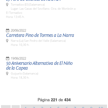
Tornadizo (El) (Salamanca)
Lugar: Las Casas del Sevillano. Ctra. de Monleón a
El Tornadizo
Hora: 13:45 h.
20/06/2022
Carretera Pino de Tormes a La Narra
Narra (La) San Pedro del Valle (Salamanca)
Hora: 10,30 h.
19/06/2022
50 Aniversario Alternativa de El Niño
de la Capea
Guijuelo (Salamanca)
Hora: 18,30 h.
Página
221
de
434