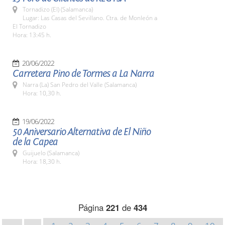
Tornadizo (El) (Salamanca)
Lugar: Las Casas del Sevillano. Ctra. de Monleón a
El Tornadizo
Hora: 13:45 h.
20/06/2022
Carretera Pino de Tormes a La Narra
Narra (La) San Pedro del Valle (Salamanca)
Hora: 10,30 h.
19/06/2022
50 Aniversario Alternativa de El Niño
de la Capea
Guijuelo (Salamanca)
Hora: 18,30 h.
Página
221
de
434