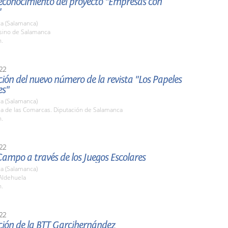
reconocimiento del proyecto "Empresas con
"
a (Salamanca)
asino de Salamanca
h.
22
ión del nuevo número de la revista "Los Papeles
es"
a (Salamanca)
la de las Comarcas. Diputación de Salamanca
h.
22
Campo a través de los Juegos Escolares
a (Salamanca)
Aldehuela
h.
22
ción de la BTT Garcihernández