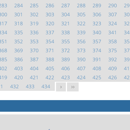
283
284
285
286
287
288
289
290
29
300
301
302
303
304
305
306
307
30
317
318
319
320
321
322
323
324
32
334
335
336
337
338
339
340
341
34
351
352
353
354
355
356
357
358
35
368
369
370
371
372
373
374
375
37
385
386
387
388
389
390
391
392
39
402
403
404
405
406
407
408
409
41
419
420
421
422
423
424
425
426
42
31
432
433
434
>
>>