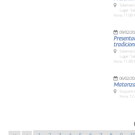
Salamanc
Lugar: Sa
Hora: 11:00 
09/02/20
Presentac
tradicio
Salamanc
Lugar: Sa
Hora: 11:00 
06/02/20
Matanza 
Guijuelo 
Hora: 12:
1
2
3
4
5
6
7
8
9
1