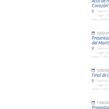
Acto de 
Corazón
Salamanc
Lugar: C
Hora: 20:00 
16/02/20
Presentac
del Mart
Salamanc
Lugar: Sa
Hora: 11:00 
12/02/20
Final de 
Salamanc
Lugar:La 
Hora: 11:00 
11/02/20
Presenta