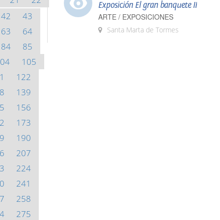
Exposición El gran banquete II
42
43
ARTE / EXPOSICIONES
Santa Marta de Tormes
63
64
84
85
04
105
1
122
8
139
5
156
2
173
9
190
6
207
3
224
0
241
7
258
4
275