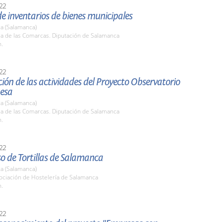
22
e inventarios de bienes municipales
a (Salamanca)
la de las Comarcas. Diputación de Salamanca
h.
22
ión de las actividades del Proyecto Observatorio
hesa
a (Salamanca)
la de las Comarcas. Diputación de Salamanca
h.
22
o de Tortillas de Salamanca
a (Salamanca)
ociación de Hostelería de Salamanca
h.
22