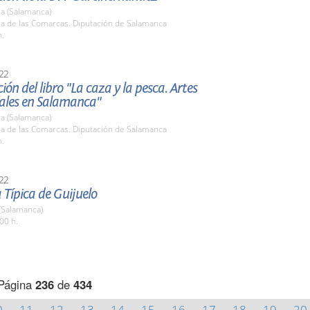
a (Salamanca)
la de las Comarcas. Diputación de Salamanca
h.
22
ión del libro "La caza y la pesca. Artes
nales en Salamanca"
a (Salamanca)
la de las Comarcas. Diputación de Salamanca
h.
22
Típica de Guijuelo
(Salamanca)
00 h.
Página
236
de
434
0
11
12
13
14
15
16
17
18
19
20