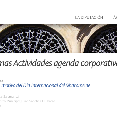
LA DIPUTACIÓN
Á
mas Actividades agenda corporativ
22
 motivo del Día Internacional del Síndrome de
a (Salamanca)
ntro Municipal Julián Sánchez El Charro
h.