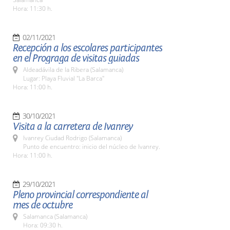
Hora: 11:30 h.
02/11/2021
Recepción a los escolares participantes
en el Prograga de visitas guiadas
Aldeadávila de la Ribera (Salamanca)
Lugar: Playa Fluvial "La Barca"
Hora: 11:00 h.
30/10/2021
Visita a la carretera de Ivanrey
Ivanrey Ciudad Rodrigo (Salamanca)
Punto de encuentro: inicio del núcleo de Ivanrey.
Hora: 11:00 h.
29/10/2021
Pleno provincial correspondiente al
mes de octubre
Salamanca (Salamanca)
Hora: 09:30 h.