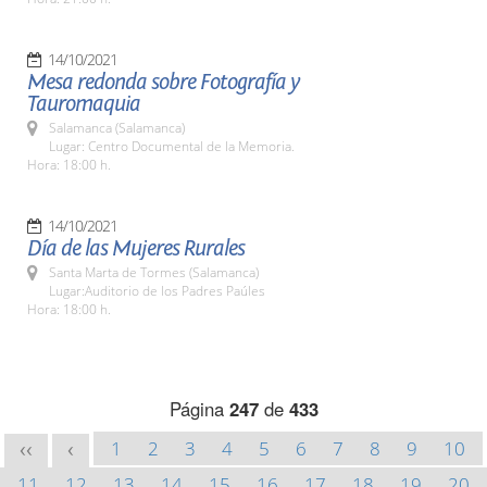
14/10/2021
Mesa redonda sobre Fotografía y
Tauromaquia
Salamanca (Salamanca)
Lugar: Centro Documental de la Memoria.
Hora: 18:00 h.
14/10/2021
Día de las Mujeres Rurales
Santa Marta de Tormes (Salamanca)
Lugar:Auditorio de los Padres Paúles
Hora: 18:00 h.
Página
247
de
433
1
2
3
4
5
6
7
8
9
10
<<
<
11
12
13
14
15
16
17
18
19
20