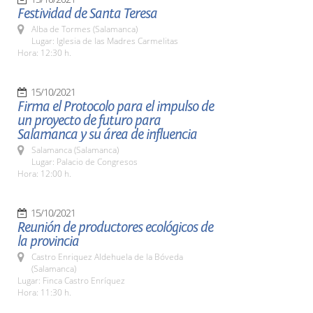
Festividad de Santa Teresa
Alba de Tormes (Salamanca)
Lugar: Iglesia de las Madres Carmelitas
Hora: 12:30 h.
15/10/2021
Firma el Protocolo para el impulso de
un proyecto de futuro para
Salamanca y su área de influencia
Salamanca (Salamanca)
Lugar: Palacio de Congresos
Hora: 12:00 h.
15/10/2021
Reunión de productores ecológicos de
la provincia
Castro Enriquez Aldehuela de la Bóveda
(Salamanca)
Lugar: Finca Castro Enríquez
Hora: 11:30 h.