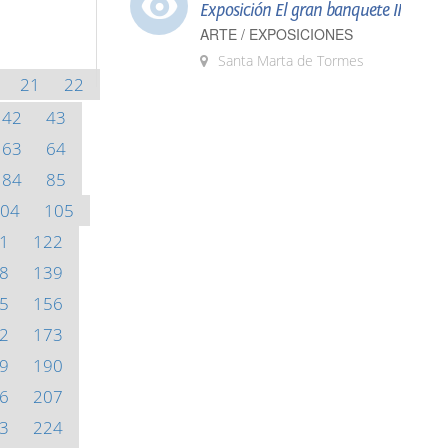
Exposición El gran banquete II
ARTE / EXPOSICIONES
Santa Marta de Tormes
21
22
42
43
63
64
84
85
04
105
1
122
8
139
5
156
2
173
9
190
6
207
3
224