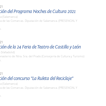
21
ción del Programa Noches de Cultura 2021
a (Salamanca)
la de las Comarcas. Diputación de Salamanca. (PRESENCIAL Y
h.
21
ión de la 24 Feria de Teatro de Castilla y León
 (Valladolid)
nasterio de Ntra. Sra. del Prado (Consejería de Cultura y Turismo)
h.
21
ión del concurso "La Ruleta del Reciclaje"
a (Salamanca)
la de las Comarcas. Diputación de Salamanca. (PRESENCIAL Y
h.