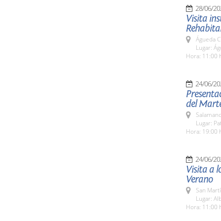
28/06/20
Visita in
Rehabita
Águeda C
Lugar: Ág
Hora: 11:00 h
24/06/20
Presentac
del Mart
Salamanc
Lugar: Pa
Hora: 19:00 
24/06/20
Visita a 
Verano
San Martí
Lugar: Al
Hora: 11:00 