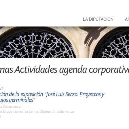
LA DIPUTACIÓN
Á
mas Actividades agenda corporativ
21
ión de la exposición "José Luis Serzo. Proyectos y
ujos germinales"
a (Salamanca)
la Exposiciones La Salina. Diputación Salamanca
h.