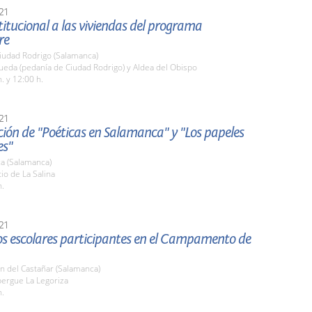
21
stitucional a las viviendas del programa
re
iudad Rodrigo (Salamanca)
ueda (pedanía de Ciudad Rodrigo) y Aldea del Obispo
. y 12:00 h.
21
ión de "Poéticas en Salamanca" y "Los papeles
es"
a (Salamanca)
tio de La Salina
h.
21
los escolares participantes en el Campamento de
n del Castañar (Salamanca)
bergue La Legoriza
h.