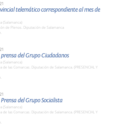
21
vincial telemático correspondiente al mes de
a (Salamanca)
lón de Plenos. Diputación de Salamanca
h.
21
 prensa del Grupo Ciudadanos
a (Salamanca)
la de las Comarcas. Diputación de Salamanca. (PRESENCIAL Y
h.
21
Prensa del Grupo Socialista
a (Salamanca)
la de las Comarcas. Diputación de Salamanca. (PRESENCIAL Y
h.