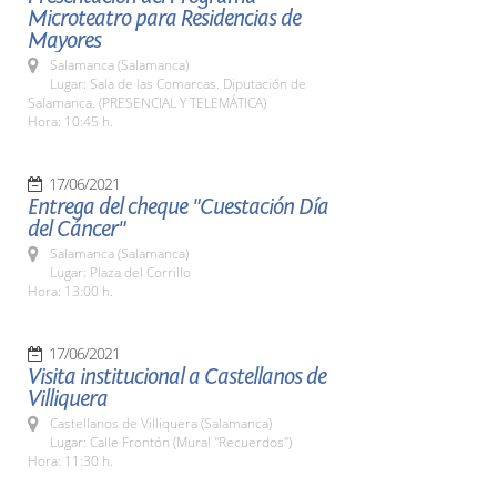
Microteatro para Residencias de
Mayores
Salamanca (Salamanca)
Lugar: Sala de las Comarcas. Diputación de
Salamanca. (PRESENCIAL Y TELEMÁTICA)
Hora: 10:45 h.
17/06/2021
Entrega del cheque "Cuestación Día
del Cáncer"
Salamanca (Salamanca)
Lugar: Plaza del Corrillo
Hora: 13:00 h.
17/06/2021
Visita institucional a Castellanos de
Villiquera
Castellanos de Villiquera (Salamanca)
Lugar: Calle Frontón (Mural "Recuerdos")
Hora: 11:30 h.