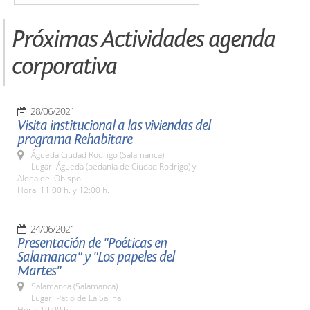
Próximas Actividades agenda
corporativa
28/06/2021
Visita institucional a las viviendas del
programa Rehabitare
Águeda Ciudad Rodrigo (Salamanca)
Lugar: Águeda (pedanía de Ciudad Rodrigo) y
Aldea del Obispo
Hora: 11:00 h. y 12:00 h.
24/06/2021
Presentación de "Poéticas en
Salamanca" y "Los papeles del
Martes"
Salamanca (Salamanca)
Lugar: Patio de La Salina
Hora: 19:00 h.