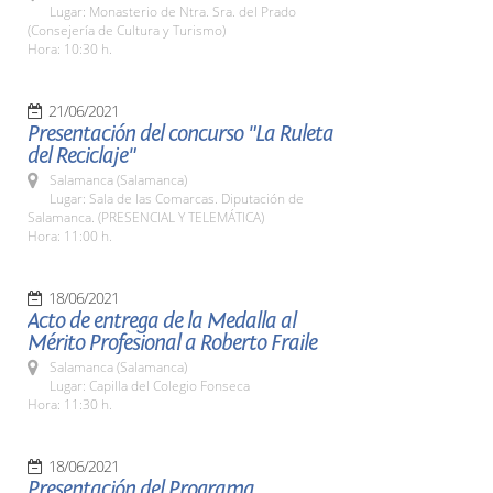
Lugar: Monasterio de Ntra. Sra. del Prado
(Consejería de Cultura y Turismo)
Hora: 10:30 h.
21/06/2021
Presentación del concurso "La Ruleta
del Reciclaje"
Salamanca (Salamanca)
Lugar: Sala de las Comarcas. Diputación de
Salamanca. (PRESENCIAL Y TELEMÁTICA)
Hora: 11:00 h.
18/06/2021
Acto de entrega de la Medalla al
Mérito Profesional a Roberto Fraile
Salamanca (Salamanca)
Lugar: Capilla del Colegio Fonseca
Hora: 11:30 h.
18/06/2021
Presentación del Programa