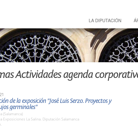
LA DIPUTACIÓN
Á
mas Actividades agenda corporativ
21
ión de la exposición "José Luis Serzo. Proyectos y
ujos germinales"
a (Salamanca)
la Exposiciones La Salina. Diputación Salamanca
h.