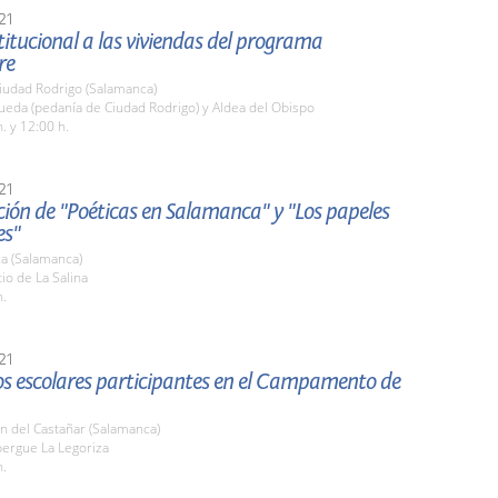
21
stitucional a las viviendas del programa
re
iudad Rodrigo (Salamanca)
ueda (pedanía de Ciudad Rodrigo) y Aldea del Obispo
. y 12:00 h.
21
ión de "Poéticas en Salamanca" y "Los papeles
es"
a (Salamanca)
tio de La Salina
h.
21
los escolares participantes en el Campamento de
n del Castañar (Salamanca)
bergue La Legoriza
h.