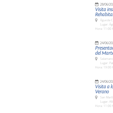
28/06/20
Visita in
Rehabita
Águeda C
Lugar: Ág
Hora: 11:00 h
24/06/20
Presentac
del Mart
Salamanc
Lugar: Pa
Hora: 19:00 
24/06/20
Visita a 
Verano
San Martí
Lugar: Al
Hora: 11:00 