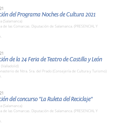
21
ción del Programa Noches de Cultura 2021
a (Salamanca)
la de las Comarcas. Diputación de Salamanca. (PRESENCIAL Y
h.
21
ión de la 24 Feria de Teatro de Castilla y León
 (Valladolid)
nasterio de Ntra. Sra. del Prado (Consejería de Cultura y Turismo)
h.
21
ión del concurso "La Ruleta del Reciclaje"
a (Salamanca)
la de las Comarcas. Diputación de Salamanca. (PRESENCIAL Y
h.