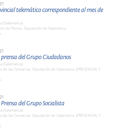
21
vincial telemático correspondiente al mes de
a (Salamanca)
lón de Plenos. Diputación de Salamanca
h.
21
 prensa del Grupo Ciudadanos
a (Salamanca)
la de las Comarcas. Diputación de Salamanca. (PRESENCIAL Y
h.
21
Prensa del Grupo Socialista
a (Salamanca)
la de las Comarcas. Diputación de Salamanca. (PRESENCIAL Y
h.