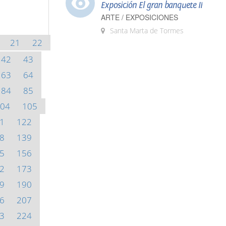
Exposición El gran banquete II
ARTE / EXPOSICIONES
Santa Marta de Tormes
21
22
42
43
63
64
84
85
04
105
1
122
8
139
5
156
2
173
9
190
6
207
3
224