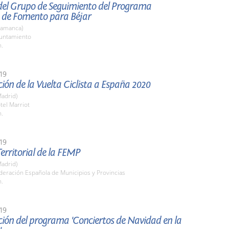
del Grupo de Seguimiento del Programa
o de Fomento para Béjar
lamanca)
yuntamiento
h.
19
ión de la Vuelta Ciclista a España 2020
adrid)
tel Marriot
h.
19
erritorial de la FEMP
adrid)
deración Española de Municipios y Provincias
h.
19
ión del programa 'Conciertos de Navidad en la