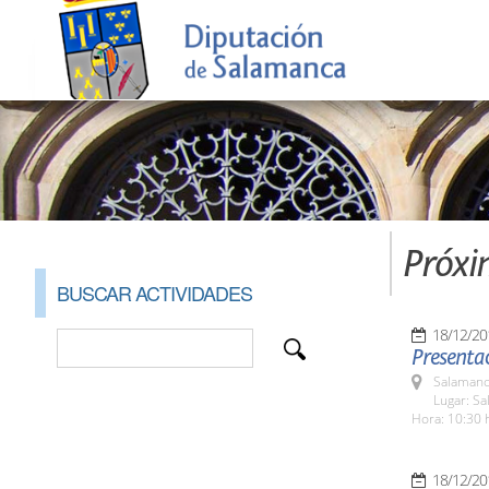
Próxi
BUSCAR ACTIVIDADES
18/12/20
Presentac
Salamanc
Lugar: Sa
Hora: 10:30 
18/12/20