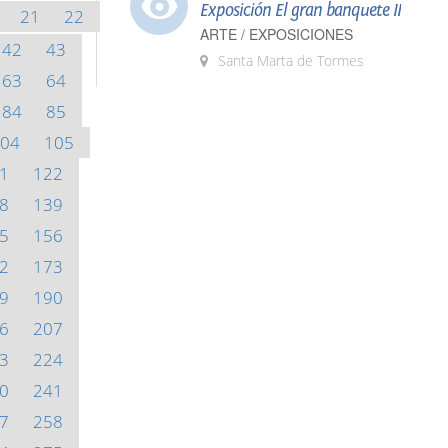
Exposición El gran banquete II
21
22
ARTE / EXPOSICIONES
42
43
Santa Marta de Tormes
63
64
84
85
04
105
1
122
8
139
5
156
2
173
9
190
6
207
3
224
0
241
7
258