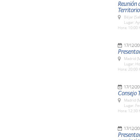
Reunión 
Territori
Béjar (Sa
Lugar: A
Hora: 10:00 
17/12/20
Presentac
Madrid (M
Lugar: Ho
Hora: 20:00 
17/12/20
Consejo T
Madrid (M
Lugar: Fe
Hora: 12:30 
17/12/20
Presentac