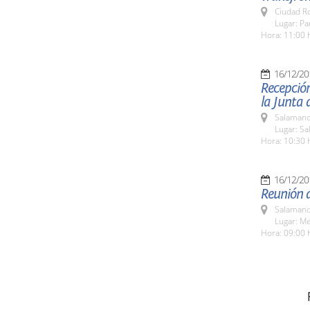
Ciudad R
Lugar: P
Hora: 11:00 
16/12/20
Recepció
la Junta 
Salamanc
Lugar: Sa
Hora: 10:30 
16/12/20
Reunión d
Salamanc
Lugar: Me
Hora: 09:00 