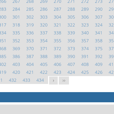
266
267
268
269
270
271
272
273
27
283
284
285
286
287
288
289
290
29
300
301
302
303
304
305
306
307
30
317
318
319
320
321
322
323
324
32
334
335
336
337
338
339
340
341
34
351
352
353
354
355
356
357
358
35
368
369
370
371
372
373
374
375
37
385
386
387
388
389
390
391
392
39
402
403
404
405
406
407
408
409
41
419
420
421
422
423
424
425
426
42
31
432
433
434
>
>>