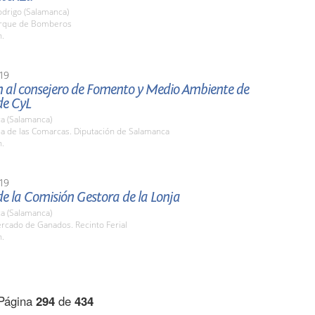
odrigo (Salamanca)
arque de Bomberos
h.
19
n al consejero de Fomento y Medio Ambiente de
de CyL
a (Salamanca)
la de las Comarcas. Diputación de Salamanca
h.
19
e la Comisión Gestora de la Lonja
a (Salamanca)
rcado de Ganados. Recinto Ferial
h.
Página
294
de
434