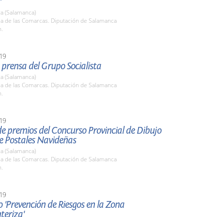
'
a (Salamanca)
la de las Comarcas. Diputación de Salamanca
h.
19
prensa del Grupo Socialista
a (Salamanca)
la de las Comarcas. Diputación de Salamanca
h.
19
e premios del Concurso Provincial de Dibujo
de Postales Navideñas
a (Salamanca)
la de las Comarcas. Diputación de Salamanca
h.
19
 'Prevención de Riesgos en la Zona
teriza'