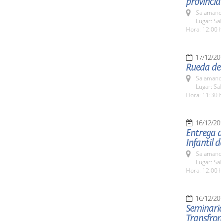
provincia
Salamanc
Lugar: Sa
Hora: 12:00 
17/12/20
Rueda de 
Salamanc
Lugar: Sa
Hora: 11:30 
16/12/20
Entrega d
Infantil 
Salamanc
Lugar: Sa
Hora: 12:00 
16/12/20
Seminario
Transfron