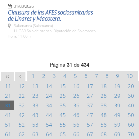
31/03/2026
Clausura de las AFES sociosanitarias
de Linares y Macotera.
Salamanca (Salamanca)
LUGAR Sala de prensa. Diputación de Salamanca
Hora: 11:00 h.
Página
31
de
434
1
2
3
4
5
6
7
8
9
10
<<
<
11
12
13
14
15
16
17
18
19
20
21
22
23
24
25
26
27
28
29
30
31
32
33
34
35
36
37
38
39
40
41
42
43
44
45
46
47
48
49
50
51
52
53
54
55
56
57
58
59
60
61
62
63
64
65
66
67
68
69
70