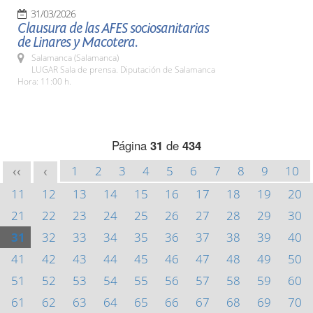
31/03/2026
Clausura de las AFES sociosanitarias
de Linares y Macotera.
Salamanca (Salamanca)
LUGAR Sala de prensa. Diputación de Salamanca
Hora: 11:00 h.
Página
31
de
434
1
2
3
4
5
6
7
8
9
10
<<
<
11
12
13
14
15
16
17
18
19
20
21
22
23
24
25
26
27
28
29
30
31
32
33
34
35
36
37
38
39
40
41
42
43
44
45
46
47
48
49
50
51
52
53
54
55
56
57
58
59
60
61
62
63
64
65
66
67
68
69
70