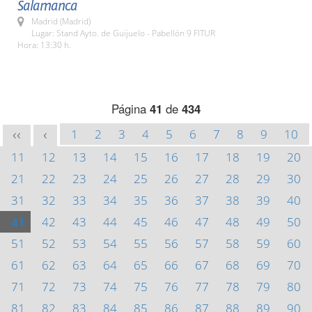
Salamanca
Madrid (Madrid)
Lugar: Stand Ayto. de Guijuelo - Pabellón 9 FITUR
Hora: 13:30 h.
Página
41
de
434
1
2
3
4
5
6
7
8
9
10
<<
<
11
12
13
14
15
16
17
18
19
20
21
22
23
24
25
26
27
28
29
30
31
32
33
34
35
36
37
38
39
40
41
42
43
44
45
46
47
48
49
50
51
52
53
54
55
56
57
58
59
60
61
62
63
64
65
66
67
68
69
70
71
72
73
74
75
76
77
78
79
80
81
82
83
84
85
86
87
88
89
90