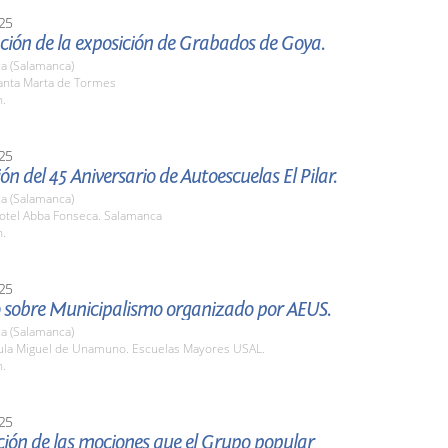
25
ción de la exposición de Grabados de Goya.
a (Salamanca)
nta Marta de Tormes
h.
25
ón del 45 Aniversario de Autoescuelas El Pilar.
a (Salamanca)
tel Abba Fonseca. Salamanca
h.
25
 sobre Municipalismo organizado por AEUS.
a (Salamanca)
la Miguel de Unamuno. Escuelas Mayores USAL.
h.
25
ión de las mociones que el Grupo popular