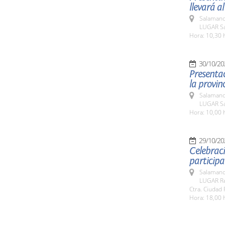
llevará al
Salamanc
LUGAR Sa
Hora: 10,30 
30/10/20
Presenta
la provinc
Salamanc
LUGAR Sa
Hora: 10,00 
29/10/20
Celebraci
participa
Salamanc
LUGAR Rec
Ctra. Ciudad 
Hora: 18,00 