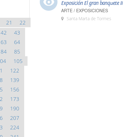
Exposición El gran banquete II
ARTE / EXPOSICIONES
Santa Marta de Tormes
21
22
42
43
63
64
84
85
04
105
1
122
8
139
5
156
2
173
9
190
6
207
3
224
0
241