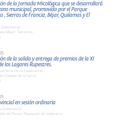
ón de la Jornada Micológica que se desarrollará
mino municipal, promovida por el Parque
o , Sierras de Francia, Béjar, Quilamas y El
(Salamanca)
aza Mayor. Tamames.
h.
25
ón de la salida y entrega de premios de la XI
e los Lagares Rupestres.
an de la Sierra (Salamanca)
n Esteban de la Sierra.
h.
25
vincial en sesión ordinaria
a (Salamanca)
lón de Plenos. Diputación de Salamanca.