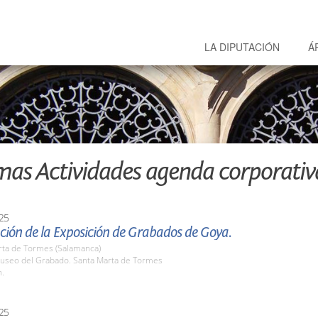
LA DIPUTACIÓN
Á
mas Actividades agenda corporativ
25
ción de la Exposición de Grabados de Goya.
rta de Tormes (Salamanca)
seo del Grabado. Santa Marta de Tormes
h.
25