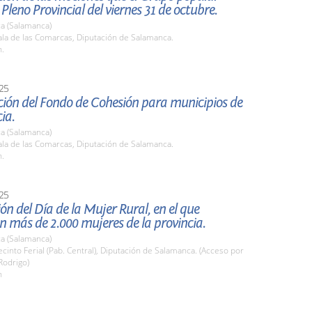
 Pleno Provincial del viernes 31 de octubre.
a (Salamanca)
la de las Comarcas, Diputación de Salamanca.
h.
25
ción del Fondo de Cohesión para municipios de
ia.
a (Salamanca)
la de las Comarcas, Diputación de Salamanca.
h.
25
ón del Día de la Mujer Rural, en el que
n más de 2.000 mujeres de la provincia.
a (Salamanca)
into Ferial (Pab. Central), Diputación de Salamanca. (Acceso por
Rodrigo)
h