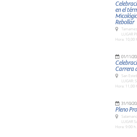
Celebraci
en el tér
Micológic
Rebollar
Tamames 
LUGAR Pl
Hora: 10,00 
01/11/20
Celebraci
Carrera d
San Esteb
LUGAR: Sa
Hora: 11,00 
31/10/20
Pleno Pro
Salamanc
LUGAR Sa
Hora: 9:00 h.