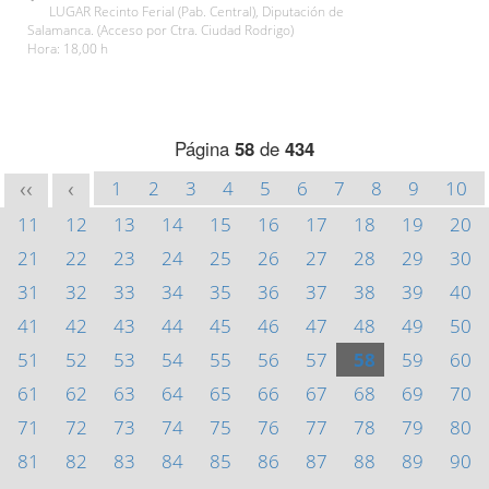
LUGAR Recinto Ferial (Pab. Central), Diputación de
Salamanca. (Acceso por Ctra. Ciudad Rodrigo)
Hora: 18,00 h
Página
58
de
434
1
2
3
4
5
6
7
8
9
10
<<
<
11
12
13
14
15
16
17
18
19
20
21
22
23
24
25
26
27
28
29
30
31
32
33
34
35
36
37
38
39
40
41
42
43
44
45
46
47
48
49
50
51
52
53
54
55
56
57
58
59
60
61
62
63
64
65
66
67
68
69
70
71
72
73
74
75
76
77
78
79
80
81
82
83
84
85
86
87
88
89
90