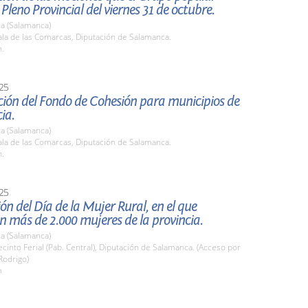
 Pleno Provincial del viernes 31 de octubre.
a (Salamanca)
la de las Comarcas, Diputación de Salamanca.
h.
25
ción del Fondo de Cohesión para municipios de
ia.
a (Salamanca)
la de las Comarcas, Diputación de Salamanca.
h.
25
ón del Día de la Mujer Rural, en el que
n más de 2.000 mujeres de la provincia.
a (Salamanca)
into Ferial (Pab. Central), Diputación de Salamanca. (Acceso por
Rodrigo)
h