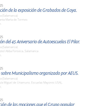
25
ción de la exposición de Grabados de Goya.
a (Salamanca)
nta Marta de Tormes
h.
25
ón del 45 Aniversario de Autoescuelas El Pilar.
a (Salamanca)
tel Abba Fonseca. Salamanca
h.
25
 sobre Municipalismo organizado por AEUS.
a (Salamanca)
la Miguel de Unamuno. Escuelas Mayores USAL.
h.
25
ión de las mociones que el Grupo popular