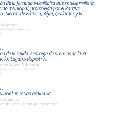
ón de la Jornada Micológica que se desarrollará
mino municipal, promovida por el Parque
o , Sierras de Francia, Béjar, Quilamas y El
(Salamanca)
aza Mayor. Tamames.
h.
25
ón de la salida y entrega de premios de la XI
e los Lagares Rupestres.
an de la Sierra (Salamanca)
n Esteban de la Sierra.
h.
25
vincial en sesión ordinaria
a (Salamanca)
lón de Plenos. Diputación de Salamanca.