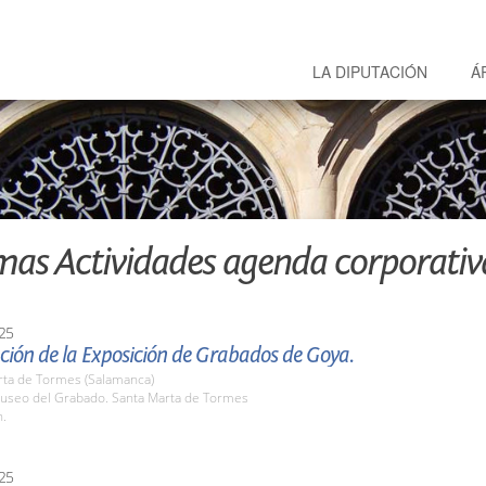
LA DIPUTACIÓN
Á
mas Actividades agenda corporativ
25
ción de la Exposición de Grabados de Goya.
rta de Tormes (Salamanca)
seo del Grabado. Santa Marta de Tormes
h.
25