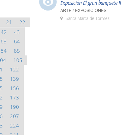
Exposición El gran banquete II
ARTE / EXPOSICIONES
Santa Marta de Tormes
21
22
42
43
63
64
84
85
04
105
1
122
8
139
5
156
2
173
9
190
6
207
3
224
0
241