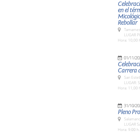
Celebraci
en el tér
Micológic
Rebollar
Tamames 
LUGAR Pl
Hora: 10,00 
01/11/20
Celebraci
Carrera d
San Esteb
LUGAR: Sa
Hora: 11,00 
31/10/20
Pleno Pro
Salamanc
LUGAR Sa
Hora: 9:00 h.