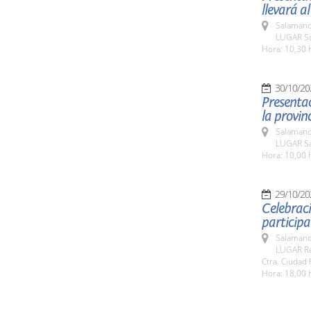
llevará al
Salamanc
LUGAR Sa
Hora: 10,30 
30/10/20
Presenta
la provinc
Salamanc
LUGAR Sa
Hora: 10,00 
29/10/20
Celebraci
participa
Salamanc
LUGAR Rec
Ctra. Ciudad 
Hora: 18,00 