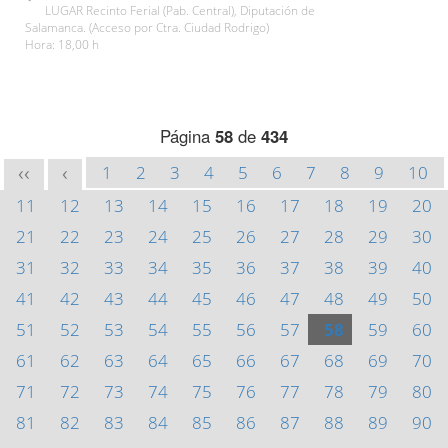
LUGAR Recinto Ferial (Pab. Central), Diputación de
Salamanca. (Acceso por Ctra. Ciudad Rodrigo)
Hora: 18,00 h
Página
58
de
434
1
2
3
4
5
6
7
8
9
10
<<
<
11
12
13
14
15
16
17
18
19
20
21
22
23
24
25
26
27
28
29
30
31
32
33
34
35
36
37
38
39
40
41
42
43
44
45
46
47
48
49
50
51
52
53
54
55
56
57
58
59
60
61
62
63
64
65
66
67
68
69
70
71
72
73
74
75
76
77
78
79
80
81
82
83
84
85
86
87
88
89
90