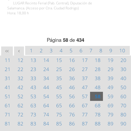
LUGAR Recinto Ferial (Pab. Central), Diputación de
Salamanca. (Acceso por Ctra. Ciudad Rodrigo)
Hora: 18,00 h
Página
58
de
434
1
2
3
4
5
6
7
8
9
10
<<
<
11
12
13
14
15
16
17
18
19
20
21
22
23
24
25
26
27
28
29
30
31
32
33
34
35
36
37
38
39
40
41
42
43
44
45
46
47
48
49
50
51
52
53
54
55
56
57
58
59
60
61
62
63
64
65
66
67
68
69
70
71
72
73
74
75
76
77
78
79
80
81
82
83
84
85
86
87
88
89
90